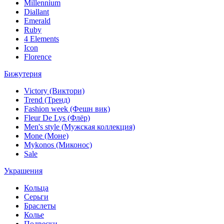
Millennium
Diallant
Emerald
Ruby
4 Elements
Icon
Florence
Бижутерия
Victory (Виктори)
Trend (Тренд)
Fashion week (Фешн вик)
Fleur De Lys (Флёр)
Men's style (Мужская коллекция)
Mone (Моне)
Mykonos (Миконос)
Sale
Украшения
Кольца
Серьги
Браслеты
Колье
Подвески