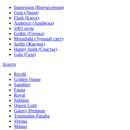
Impression (Впечатления)
Gem (Джем)
Flash (Блеск)
Arabesco (Арабеска)
1001 ночь
Gothic (Готика)
Moonlight (Лунный свет)
Jardin (Жардин)
Happy Spirit (Счастье)
Gala (Гала)
Золото
Rivelli
Golden Vogue
Sapphire
Fauna
Royal
Sublime
Queen Gold
Galaxy Premium
Tourmaline Paraiba
Verona
Milano