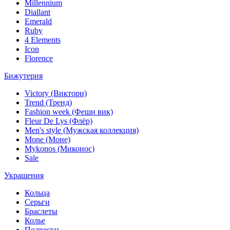
Millennium
Diallant
Emerald
Ruby
4 Elements
Icon
Florence
Бижутерия
Victory (Виктори)
Trend (Тренд)
Fashion week (Фешн вик)
Fleur De Lys (Флёр)
Men's style (Мужская коллекция)
Mone (Моне)
Mykonos (Миконос)
Sale
Украшения
Кольца
Серьги
Браслеты
Колье
Подвески