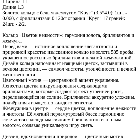
Ширина
1.1
Длина
1.3
Золотое кольцо с белым жемчугом "Круг" (3.5*4.0): 1шт. -
0.060, с бриллиантами 0.120ct огранки "Круг" 17 граней:
24шт. - 2/2.
Кольцо «Цветок нежности»: гармония золота, бриллиантов и
жемчуга.
Перед вами — истинное воплощение элегантности и
природной красоты: изысканное кольцо из золота 585 пробы,
украшенное россыпью бриллиантов и нежной жемчужиной.
Дизайн кольца напоминает изящный цветок, застывший в
вечном цветении, — символ чистоты, утончённости и вечной
женственности.
Цветочный мотив — центральный акцент украшения.
Лепестки цветка инкрустированы сверкающими
бриллиантами, которые создают эффект утренней росы,
переливающейся на солнце. Бриллианты аккуратно уложены,
подчёркивая изящество каждого лепестка.
Жемчужина в центре — сердце цветка, воплощение нежности
и чистоты. Её мягкий перламутровый блеск гармонично
сочетается с холодным сиянием бриллиантов и тёплым
золотом, создавая уникальную игру света.
Дизайн, вдохновлённый природой — цветочный мотив