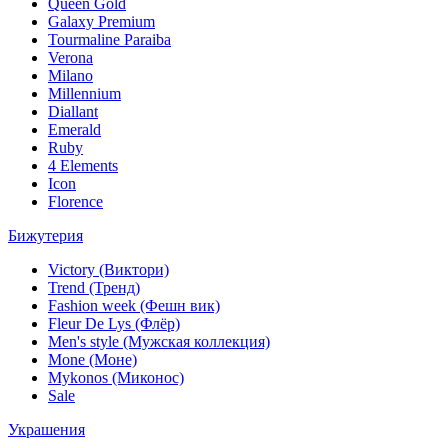
Queen Gold
Galaxy Premium
Tourmaline Paraiba
Verona
Milano
Millennium
Diallant
Emerald
Ruby
4 Elements
Icon
Florence
Бижутерия
Victory (Виктори)
Trend (Тренд)
Fashion week (Фешн вик)
Fleur De Lys (Флёр)
Men's style (Мужская коллекция)
Mone (Моне)
Mykonos (Миконос)
Sale
Украшения