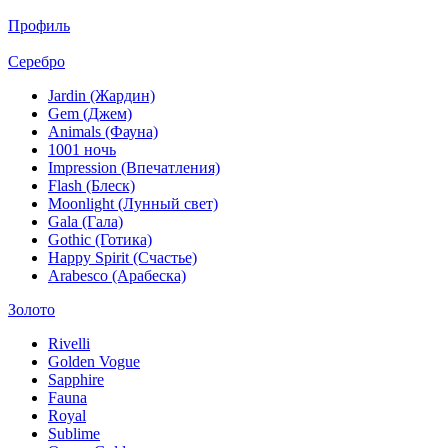
Профиль
Серебро
Jardin (Жардин)
Gem (Джем)
Animals (Фауна)
1001 ночь
Impression (Впечатления)
Flash (Блеск)
Moonlight (Лунный свет)
Gala (Гала)
Gothic (Готика)
Happy Spirit (Счастье)
Arabesco (Арабеска)
Золото
Rivelli
Golden Vogue
Sapphire
Fauna
Royal
Sublime