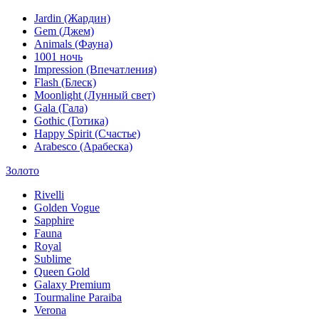
Jardin (Жардин)
Gem (Джем)
Animals (Фауна)
1001 ночь
Impression (Впечатления)
Flash (Блеск)
Moonlight (Лунный свет)
Gala (Гала)
Gothic (Готика)
Happy Spirit (Счастье)
Arabesco (Арабеска)
Золото
Rivelli
Golden Vogue
Sapphire
Fauna
Royal
Sublime
Queen Gold
Galaxy Premium
Tourmaline Paraiba
Verona