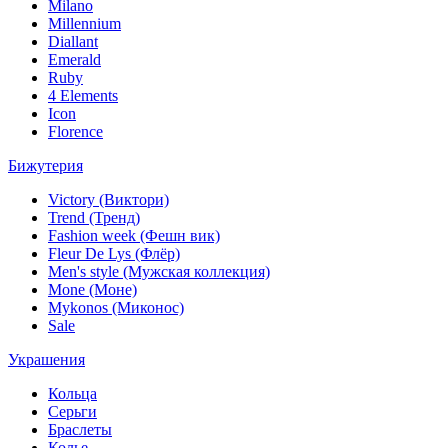
Milano
Millennium
Diallant
Emerald
Ruby
4 Elements
Icon
Florence
Бижутерия
Victory (Виктори)
Trend (Тренд)
Fashion week (Фешн вик)
Fleur De Lys (Флёр)
Men's style (Мужская коллекция)
Mone (Моне)
Mykonos (Миконос)
Sale
Украшения
Кольца
Серьги
Браслеты
Колье