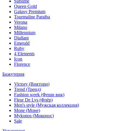
Sublime
Queen Gold
Galaxy Premium
Tourmaline Paraiba
Verona
Milano
Millennium
Diallant
Emerald
Ruby
4 Elements
Icon
Florence
Бижутерия
Victory (Виктори)
Trend (Тренд)
Fashion week (Фешн вик)
Fleur De Lys (Флёр)
Men's style (Мужская коллекция)
Mone (Моне)
Mykonos (Миконос)
Sale
Украшения