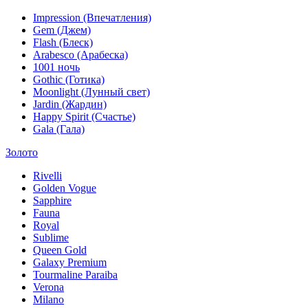
Impression (Впечатления)
Gem (Джем)
Flash (Блеск)
Arabesco (Арабеска)
1001 ночь
Gothic (Готика)
Moonlight (Лунный свет)
Jardin (Жардин)
Happy Spirit (Счастье)
Gala (Гала)
Золото
Rivelli
Golden Vogue
Sapphire
Fauna
Royal
Sublime
Queen Gold
Galaxy Premium
Tourmaline Paraiba
Verona
Milano