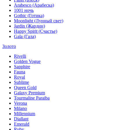
Arabesco (Арабеска)
1001 ночь
Gothic (Готика)
Moonlight (Лунный свет)
Jardin (Жардин)
Happy Spirit (Счастье)
Gala (Гала)
Золото
Rivelli
Golden Vogue
Sapphire
Fauna
Royal
Sublime
Queen Gold
Galaxy Premium
Tourmaline Paraiba
Verona
Milano
Millennium
Diallant
Emerald
Ruby