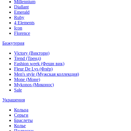
Millennium
Diallant
Emerald
Ruby
4 Elements
Icon
Florence
Бижутерия
Victory (Виктори)
Trend (Тренд)
Fashion week (Фешн вик)
Fleur De Lys (Флёр)
Men's style (Мужская коллекция)
Mone (Моне)
Mykonos (Миконос)
Sale
Украшения
Кольца
Серьги
Браслеты
Колье
Подвески