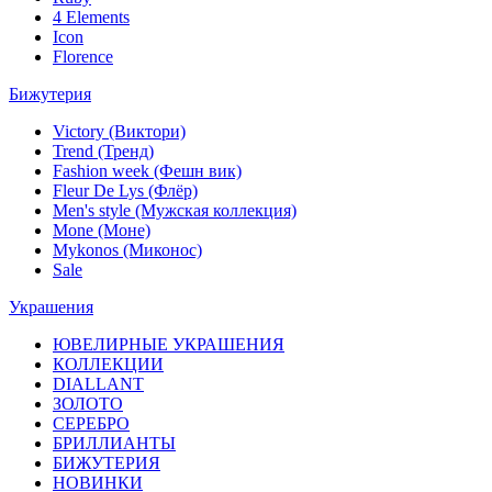
4 Elements
Icon
Florence
Бижутерия
Victory (Виктори)
Trend (Тренд)
Fashion week (Фешн вик)
Fleur De Lys (Флёр)
Men's style (Мужская коллекция)
Mone (Моне)
Mykonos (Миконос)
Sale
Украшения
ЮВЕЛИРНЫЕ УКРАШЕНИЯ
КОЛЛЕКЦИИ
DIALLANT
ЗОЛОТО
СЕРЕБРО
БРИЛЛИАНТЫ
БИЖУТЕРИЯ
НОВИНКИ