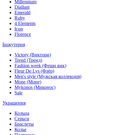
Millennium
Diallant
Emerald
Ruby
4 Elements
Icon
Florence
Бижутерия
Victory (Виктори)
Trend (Тренд)
Fashion week (Фешн вик)
Fleur De Lys (Флёр)
Men's style (Мужская коллекция)
Mone (Моне)
Mykonos (Миконос)
Sale
Украшения
Кольца
Серьги
Браслеты
Колье
Подвески