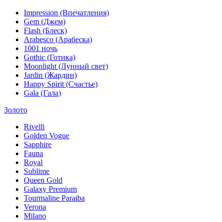
Impression (Впечатления)
Gem (Джем)
Flash (Блеск)
Arabesco (Арабеска)
1001 ночь
Gothic (Готика)
Moonlight (Лунный свет)
Jardin (Жардин)
Happy Spirit (Счастье)
Gala (Гала)
Золото
Rivelli
Golden Vogue
Sapphire
Fauna
Royal
Sublime
Queen Gold
Galaxy Premium
Tourmaline Paraiba
Verona
Milano