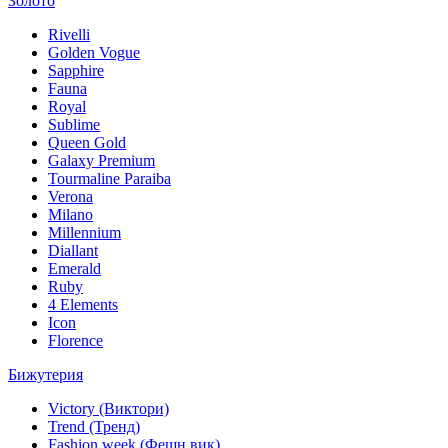
Золото
Rivelli
Golden Vogue
Sapphire
Fauna
Royal
Sublime
Queen Gold
Galaxy Premium
Tourmaline Paraiba
Verona
Milano
Millennium
Diallant
Emerald
Ruby
4 Elements
Icon
Florence
Бижутерия
Victory (Виктори)
Trend (Тренд)
Fashion week (Фешн вик)