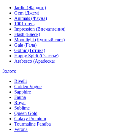
Jardin (Жардин)
Gem (Джем)
Animals (Фауна)
1001 ночь
Impression (Впечатления)
Flash (Блеск)
Moonlight (Лунный свет)
Gala (Гала)
Gothic (Готика)
Happy Spirit (Счастье)
Arabesco (Арабеска)
Золото
Rivelli
Golden Vogue
Sapphire
Fauna
Royal
Sublime
Queen Gold
Galaxy Premium
Tourmaline Paraiba
Verona