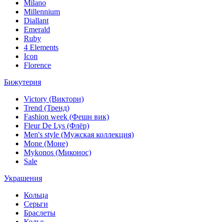
Milano
Millennium
Diallant
Emerald
Ruby
4 Elements
Icon
Florence
Бижутерия
Victory (Виктори)
Trend (Тренд)
Fashion week (Фешн вик)
Fleur De Lys (Флёр)
Men's style (Мужская коллекция)
Mone (Моне)
Mykonos (Миконос)
Sale
Украшения
Кольца
Серьги
Браслеты
Колье