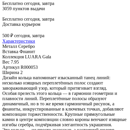
Бесплатно
сегодня, завтра
3059 пунктов выдачи
Бесплатно
сегодня, завтра
Доставка курьером
500 ₽
сегодня, завтра
Характеристики
Металл
Серебро
Вставка
Фианит
Коллекция
LUARA Gala
Вес
7.95
Артикул
R000053
Ширина
2
Дизайн кольца напоминает изысканный танец линий:
несколько изящных переплетённых полос создают
завораживающий узор, который притягивает взгляд.
Особая прелесть этого кольца — в гармонии геометрии и
плавности линий. Переплетённые полосы образуют
динамичный, но в то же время гармоничный рисунок, а
фианиты, инкрустированные в ключевых точках, добавляют
композиции торжественности. Крупные прямоугольные
камни в центре композиции словно короны венчают изящные
изгибы серебра, подчёркивая элегантность украшения.
Это кольцо — не просто аксессуар, а настоящий шедевр,