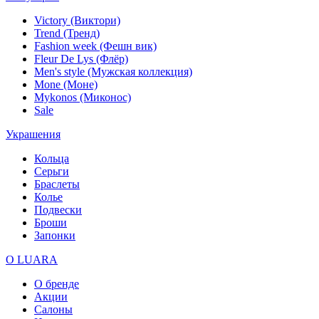
Victory (Виктори)
Trend (Тренд)
Fashion week (Фешн вик)
Fleur De Lys (Флёр)
Men's style (Мужская коллекция)
Mone (Моне)
Mykonos (Миконос)
Sale
Украшения
Кольца
Серьги
Браслеты
Колье
Подвески
Броши
Запонки
О LUARA
О бренде
Акции
Салоны