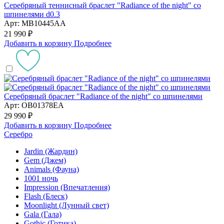
Серебряный теннисный браслет "Radiance of the night" со
шпинелями d0.3
Арт: MB10445AA
21 990 ₽
Добавить в корзину
Подробнее
Серебряный браслет "Radiance of the night" со шпинелями
Арт: OB01378EA
29 990 ₽
Добавить в корзину
Подробнее
Серебро
Jardin (Жардин)
Gem (Джем)
Animals (Фауна)
1001 ночь
Impression (Впечатления)
Flash (Блеск)
Moonlight (Лунный свет)
Gala (Гала)
Gothic (Готика)