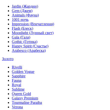
Jardin (Жардин)
Gem (Джем)
Animals (Фауна)
1001 ночь
Impression (Впечатления)
Flash (Блеск)
Moonlight (Лунный свет)
Gala (Гала)
Gothic (Готика)
Happy Spirit (Счастье)
Arabesco (Арабеска)
Золото
Rivelli
Golden Vogue
Sapphire
Fauna
Royal
Sublime
Queen Gold
Galaxy Premium
Tourmaline Paraiba
Verona