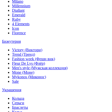
Milano
Millennium
Diallant
Emerald
Ruby
4 Elements
Icon
Florence
Бижутерия
Victory (Виктори)
Trend (Тренд)
Fashion week (Фешн вик)
Fleur De Lys (Флёр)
Men's style (Мужская коллекция)
Mone (Моне)
Mykonos (Миконос)
Sale
Украшения
Кольца
Серьги
Браслеты
Колье