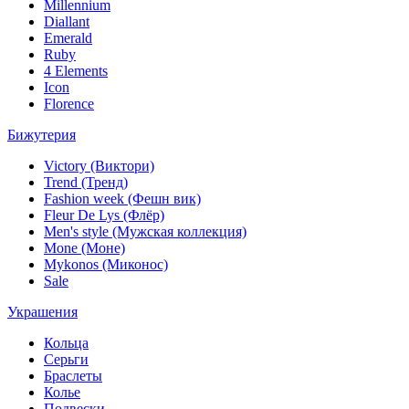
Millennium
Diallant
Emerald
Ruby
4 Elements
Icon
Florence
Бижутерия
Victory (Виктори)
Trend (Тренд)
Fashion week (Фешн вик)
Fleur De Lys (Флёр)
Men's style (Мужская коллекция)
Mone (Моне)
Mykonos (Миконос)
Sale
Украшения
Кольца
Серьги
Браслеты
Колье
Подвески