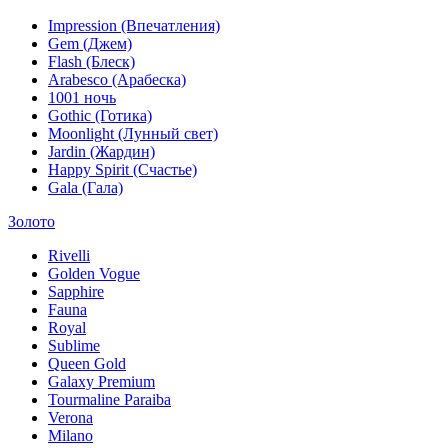
Impression (Впечатления)
Gem (Джем)
Flash (Блеск)
Arabesco (Арабеска)
1001 ночь
Gothic (Готика)
Moonlight (Лунный свет)
Jardin (Жардин)
Happy Spirit (Счастье)
Gala (Гала)
Золото
Rivelli
Golden Vogue
Sapphire
Fauna
Royal
Sublime
Queen Gold
Galaxy Premium
Tourmaline Paraiba
Verona
Milano