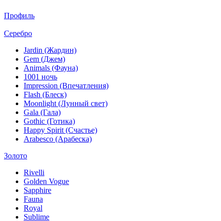
Профиль
Серебро
Jardin (Жардин)
Gem (Джем)
Animals (Фауна)
1001 ночь
Impression (Впечатления)
Flash (Блеск)
Moonlight (Лунный свет)
Gala (Гала)
Gothic (Готика)
Happy Spirit (Счастье)
Arabesco (Арабеска)
Золото
Rivelli
Golden Vogue
Sapphire
Fauna
Royal
Sublime