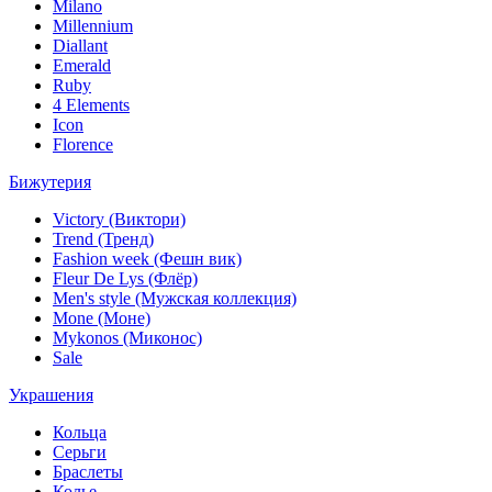
Milano
Millennium
Diallant
Emerald
Ruby
4 Elements
Icon
Florence
Бижутерия
Victory (Виктори)
Trend (Тренд)
Fashion week (Фешн вик)
Fleur De Lys (Флёр)
Men's style (Мужская коллекция)
Mone (Моне)
Mykonos (Миконос)
Sale
Украшения
Кольца
Серьги
Браслеты
Колье