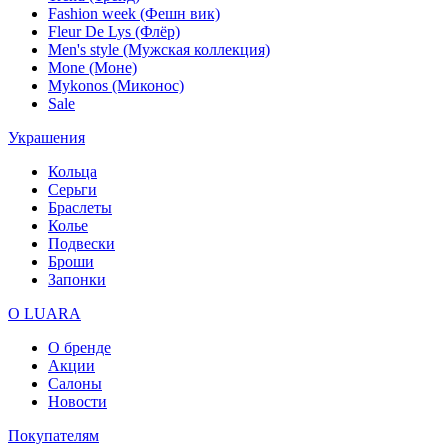
Fashion week (Фешн вик)
Fleur De Lys (Флёр)
Men's style (Мужская коллекция)
Mone (Моне)
Mykonos (Миконос)
Sale
Украшения
Кольца
Серьги
Браслеты
Колье
Подвески
Броши
Запонки
О LUARA
О бренде
Акции
Салоны
Новости
Покупателям