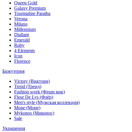
Queen Gold
Galaxy Premium
Tourmaline Paraiba
Verona
Milano
Millennium
Diallant
Emerald
Ruby
4 Elements
Icon
Florence
Бижутерия
Victory (Виктори)
Trend (Тренд)
Fashion week (Фешн вик)
Fleur De Lys (Флёр)
Men's style (Мужская коллекция)
Mone (Моне)
Mykonos (Миконос)
Sale
Украшения