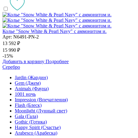
Колье "Snow White & Pearl Navy" с аммонитом и.
Арт: N6491-PN-2
13 592 ₽
15 990 ₽
-15%
Добавить в корзину
Подробнее
Серебро
Jardin (Жардин)
Gem (Джем)
Animals (Фауна)
1001 ночь
Impression (Впечатления)
Flash (Блеск)
Moonlight (Лунный свет)
Gala (Гала)
Gothic (Готика)
Happy Spirit (Счастье)
Arabesco (Арабеска)