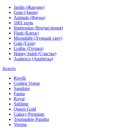
Jardin (Жардин)
Gem (Джем)
Animals (Фауна)
1001 ночь
Impression (Впечатления)
Flash (Блеск)
Moonlight (Лунный свет)
Gala (Гала)
Gothic (Готика)
Happy Spirit (Счастье)
Arabesco (Арабеска)
Золото
Rivelli
Golden Vogue
Sapphire
Fauna
Royal
Sublime
Queen Gold
Galaxy Premium
Tourmaline Paraiba
Verona