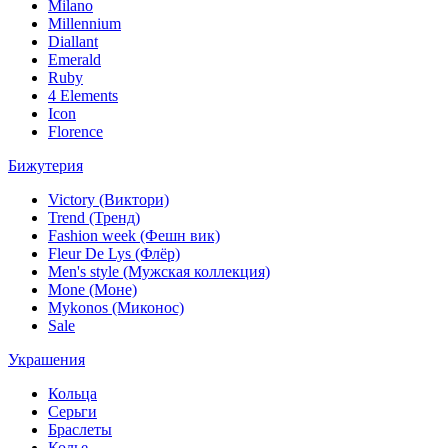
Milano
Millennium
Diallant
Emerald
Ruby
4 Elements
Icon
Florence
Бижутерия
Victory (Виктори)
Trend (Тренд)
Fashion week (Фешн вик)
Fleur De Lys (Флёр)
Men's style (Мужская коллекция)
Mone (Моне)
Mykonos (Миконос)
Sale
Украшения
Кольца
Серьги
Браслеты
Колье