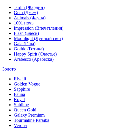
Jardin (Жардин)
Gem (Джем)
Animals (Фауна)
1001 ночь
Impression (Впечатления)
Flash (Блеск)
Moonlight (Лунный свет)
Gala (Гала)
Gothic (Готика)
Happy Spirit (Счастье)
Arabesco (Арабеска)
Золото
Rivelli
Golden Vogue
Sapphire
Fauna
Royal
Sublime
Queen Gold
Galaxy Premium
Tourmaline Paraiba
Verona