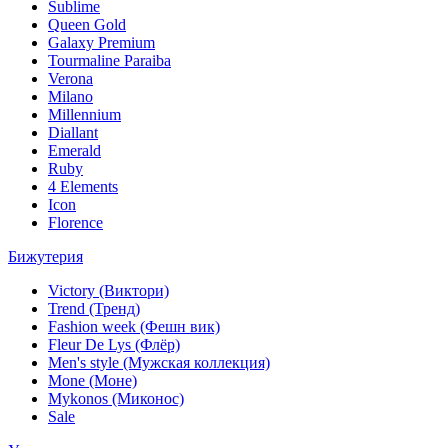
Sublime
Queen Gold
Galaxy Premium
Tourmaline Paraiba
Verona
Milano
Millennium
Diallant
Emerald
Ruby
4 Elements
Icon
Florence
Бижутерия
Victory (Виктори)
Trend (Тренд)
Fashion week (Фешн вик)
Fleur De Lys (Флёр)
Men's style (Мужская коллекция)
Mone (Моне)
Mykonos (Миконос)
Sale