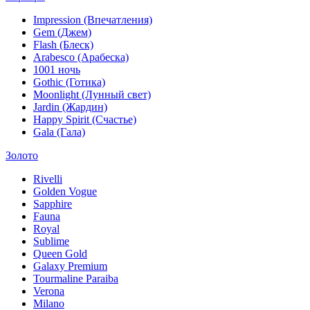
Impression (Впечатления)
Gem (Джем)
Flash (Блеск)
Arabesco (Арабеска)
1001 ночь
Gothic (Готика)
Moonlight (Лунный свет)
Jardin (Жардин)
Happy Spirit (Счастье)
Gala (Гала)
Золото
Rivelli
Golden Vogue
Sapphire
Fauna
Royal
Sublime
Queen Gold
Galaxy Premium
Tourmaline Paraiba
Verona
Milano