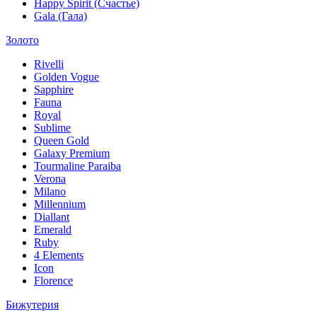
Happy Spirit (Счастье)
Gala (Гала)
Золото
Rivelli
Golden Vogue
Sapphire
Fauna
Royal
Sublime
Queen Gold
Galaxy Premium
Tourmaline Paraiba
Verona
Milano
Millennium
Diallant
Emerald
Ruby
4 Elements
Icon
Florence
Бижутерия