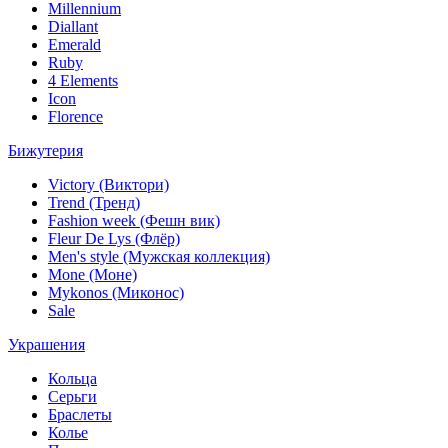
Millennium
Diallant
Emerald
Ruby
4 Elements
Icon
Florence
Бижутерия
Victory (Виктори)
Trend (Тренд)
Fashion week (Фешн вик)
Fleur De Lys (Флёр)
Men's style (Мужская коллекция)
Mone (Моне)
Mykonos (Миконос)
Sale
Украшения
Кольца
Серьги
Браслеты
Колье