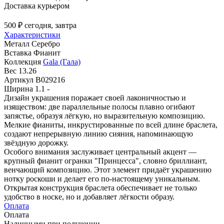
Доставка курьером
500 ₽
сегодня, завтра
Характеристики
Металл
Серебро
Вставка
Фианит
Коллекция
Gala (Гала)
Вес
13.26
Артикул
B029216
Ширина
1.1 -
Дизайн украшения поражает своей лаконичностью и
изяществом: две параллельные полосы плавно огибают
запястье, образуя лёгкую, но выразительную композицию.
Мелкие фианиты, инкрустированные по всей длине браслета,
создают непрерывную линию сияния, напоминающую
звёздную дорожку.
Особого внимания заслуживает центральный акцент —
крупный фианит огранки "Принцесса", словно бриллиант,
венчающий композицию. Этот элемент придаёт украшению
нотку роскоши и делает его по-настоящему уникальным.
Открытая конструкция браслета обеспечивает не только
удобство в носке, но и добавляет лёгкости образу.
Оплата
Оплата
Наличными при получении