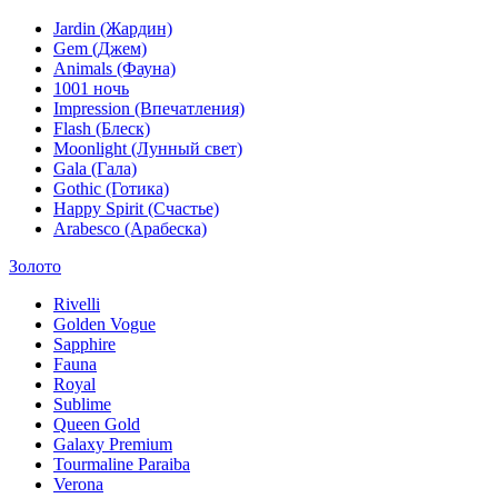
Jardin (Жардин)
Gem (Джем)
Animals (Фауна)
1001 ночь
Impression (Впечатления)
Flash (Блеск)
Moonlight (Лунный свет)
Gala (Гала)
Gothic (Готика)
Happy Spirit (Счастье)
Arabesco (Арабеска)
Золото
Rivelli
Golden Vogue
Sapphire
Fauna
Royal
Sublime
Queen Gold
Galaxy Premium
Tourmaline Paraiba
Verona