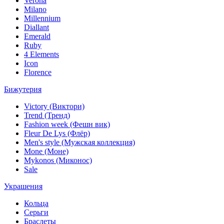
Verona
Milano
Millennium
Diallant
Emerald
Ruby
4 Elements
Icon
Florence
Бижутерия
Victory (Виктори)
Trend (Тренд)
Fashion week (Фешн вик)
Fleur De Lys (Флёр)
Men's style (Мужская коллекция)
Mone (Моне)
Mykonos (Миконос)
Sale
Украшения
Кольца
Серьги
Браслеты