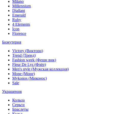
Milano
Millennium
Diallant
Emerald
Ruby
4 Elements
Icon
Florence
Бижутерия
Victory (Виктори)
Trend (Тренд)
Fashion week (Фешн вик)
Fleur De Lys (Флёр)
Men's style (Мужская коллекция)
Mone (Моне)
Mykonos (Миконос)
Sale
Украшения
Кольца
Серьги
Браслеты
Колье