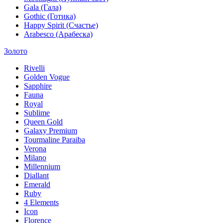
Gala (Гала)
Gothic (Готика)
Happy Spirit (Счастье)
Arabesco (Арабеска)
Золото
Rivelli
Golden Vogue
Sapphire
Fauna
Royal
Sublime
Queen Gold
Galaxy Premium
Tourmaline Paraiba
Verona
Milano
Millennium
Diallant
Emerald
Ruby
4 Elements
Icon
Florence