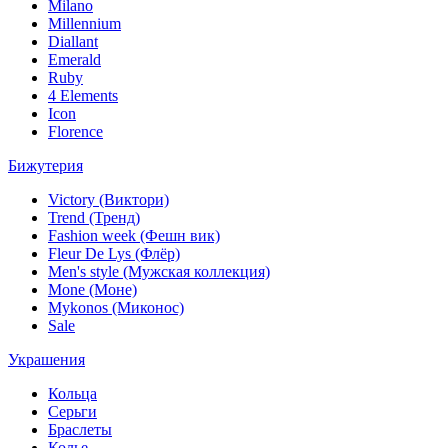
Milano
Millennium
Diallant
Emerald
Ruby
4 Elements
Icon
Florence
Бижутерия
Victory (Виктори)
Trend (Тренд)
Fashion week (Фешн вик)
Fleur De Lys (Флёр)
Men's style (Мужская коллекция)
Mone (Моне)
Mykonos (Миконос)
Sale
Украшения
Кольца
Серьги
Браслеты
Колье