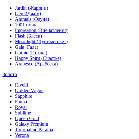
Jardin (Жардин)
Gem (Джем)
Animals (Фауна)
1001 ночь
Impression (Впечатления)
Flash (Блеск)
Moonlight (Лунный свет)
Gala (Гала)
Gothic (Готика)
Happy Spirit (Счастье)
Arabesco (Арабеска)
Золото
Rivelli
Golden Vogue
Sapphire
Fauna
Royal
Sublime
Queen Gold
Galaxy Premium
Tourmaline Paraiba
Verona