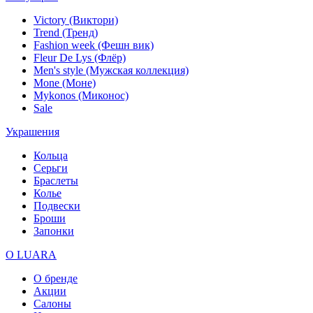
Victory (Виктори)
Trend (Тренд)
Fashion week (Фешн вик)
Fleur De Lys (Флёр)
Men's style (Мужская коллекция)
Mone (Моне)
Mykonos (Миконос)
Sale
Украшения
Кольца
Серьги
Браслеты
Колье
Подвески
Броши
Запонки
О LUARA
О бренде
Акции
Салоны