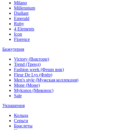
Milano
Millennium
Diallant
Emerald
Ruby
4 Elements
Icon
Florence
Бижутерия
Victory (Виктори)
Trend (Тренд)
Fashion week (Фешн вик)
Fleur De Lys (Флёр)
Men's style (Мужская коллекция)
Mone (Моне)
Mykonos (Миконос)
Sale
Украшения
Кольца
Серьги
Браслеты