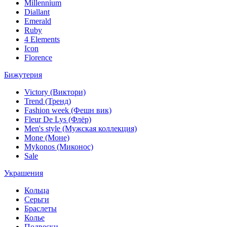
Millennium
Diallant
Emerald
Ruby
4 Elements
Icon
Florence
Бижутерия
Victory (Виктори)
Trend (Тренд)
Fashion week (Фешн вик)
Fleur De Lys (Флёр)
Men's style (Мужская коллекция)
Mone (Моне)
Mykonos (Миконос)
Sale
Украшения
Кольца
Серьги
Браслеты
Колье
Подвески