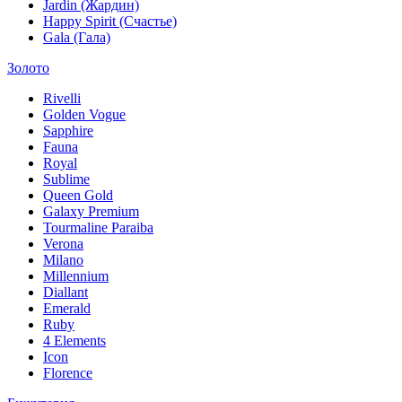
Jardin (Жардин)
Happy Spirit (Счастье)
Gala (Гала)
Золото
Rivelli
Golden Vogue
Sapphire
Fauna
Royal
Sublime
Queen Gold
Galaxy Premium
Tourmaline Paraiba
Verona
Milano
Millennium
Diallant
Emerald
Ruby
4 Elements
Icon
Florence