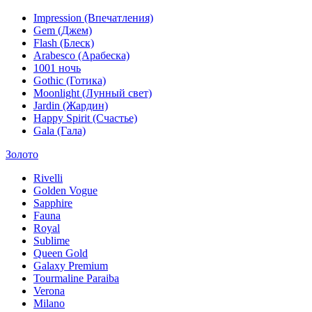
Impression (Впечатления)
Gem (Джем)
Flash (Блеск)
Arabesco (Арабеска)
1001 ночь
Gothic (Готика)
Moonlight (Лунный свет)
Jardin (Жардин)
Happy Spirit (Счастье)
Gala (Гала)
Золото
Rivelli
Golden Vogue
Sapphire
Fauna
Royal
Sublime
Queen Gold
Galaxy Premium
Tourmaline Paraiba
Verona
Milano