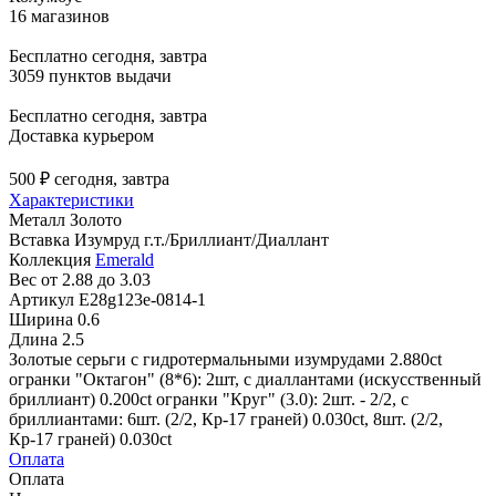
16 магазинов
Бесплатно
сегодня, завтра
3059 пунктов выдачи
Бесплатно
сегодня, завтра
Доставка курьером
500 ₽
сегодня, завтра
Характеристики
Металл
Золото
Вставка
Изумруд г.т./Бриллиант/Диаллант
Коллекция
Emerald
Вес
от 2.88 до 3.03
Артикул
E28g123e-0814-1
Ширина
0.6
Длина
2.5
Золотые серьги с гидротермальными изумрудами 2.880ct
огранки "Октагон" (8*6): 2шт, с диаллантами (искусственный
бриллиант) 0.200ct огранки "Круг" (3.0): 2шт. - 2/2, с
бриллиантами: 6шт. (2/2, Кр-17 граней) 0.030ct, 8шт. (2/2,
Кр-17 граней) 0.030ct
Оплата
Оплата