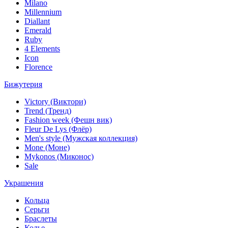
Milano
Millennium
Diallant
Emerald
Ruby
4 Elements
Icon
Florence
Бижутерия
Victory (Виктори)
Trend (Тренд)
Fashion week (Фешн вик)
Fleur De Lys (Флёр)
Men's style (Мужская коллекция)
Mone (Моне)
Mykonos (Миконос)
Sale
Украшения
Кольца
Серьги
Браслеты
Колье