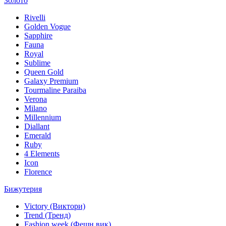
Золото
Rivelli
Golden Vogue
Sapphire
Fauna
Royal
Sublime
Queen Gold
Galaxy Premium
Tourmaline Paraiba
Verona
Milano
Millennium
Diallant
Emerald
Ruby
4 Elements
Icon
Florence
Бижутерия
Victory (Виктори)
Trend (Тренд)
Fashion week (Фешн вик)