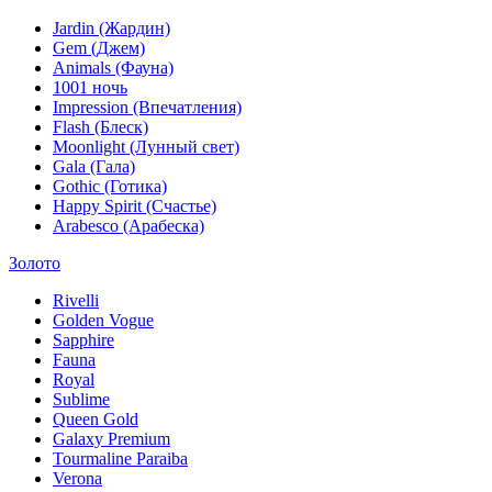
Jardin (Жардин)
Gem (Джем)
Animals (Фауна)
1001 ночь
Impression (Впечатления)
Flash (Блеск)
Moonlight (Лунный свет)
Gala (Гала)
Gothic (Готика)
Happy Spirit (Счастье)
Arabesco (Арабеска)
Золото
Rivelli
Golden Vogue
Sapphire
Fauna
Royal
Sublime
Queen Gold
Galaxy Premium
Tourmaline Paraiba
Verona