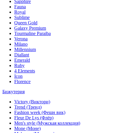
Sapphire
Fauna
Royal
Sublime
Queen Gold
Galaxy Premium
Tourmaline Paraiba
Verona
Milano
Millennium
Diallant
Emerald
Ruby
4 Elements
Icon
Florence
Бижутерия
Victory (Виктори)
Trend (Тренд)
Fashion week (Фешн вик)
Fleur De Lys (Флёр)
Men's style (Мужская коллекция)
Mone (Моне)