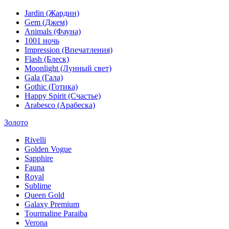
Jardin (Жардин)
Gem (Джем)
Animals (Фауна)
1001 ночь
Impression (Впечатления)
Flash (Блеск)
Moonlight (Лунный свет)
Gala (Гала)
Gothic (Готика)
Happy Spirit (Счастье)
Arabesco (Арабеска)
Золото
Rivelli
Golden Vogue
Sapphire
Fauna
Royal
Sublime
Queen Gold
Galaxy Premium
Tourmaline Paraiba
Verona