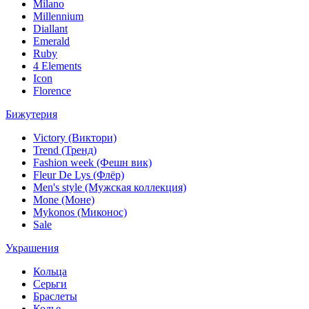
Milano
Millennium
Diallant
Emerald
Ruby
4 Elements
Icon
Florence
Бижутерия
Victory (Виктори)
Trend (Тренд)
Fashion week (Фешн вик)
Fleur De Lys (Флёр)
Men's style (Мужская коллекция)
Mone (Моне)
Mykonos (Миконос)
Sale
Украшения
Кольца
Серьги
Браслеты
Колье