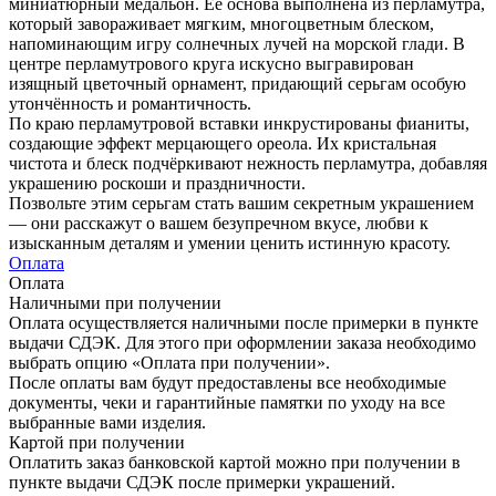
миниатюрный медальон. Её основа выполнена из перламутра,
который завораживает мягким, многоцветным блеском,
напоминающим игру солнечных лучей на морской глади. В
центре перламутрового круга искусно выгравирован
изящный цветочный орнамент, придающий серьгам особую
утончённость и романтичность.
По краю перламутровой вставки инкрустированы фианиты,
создающие эффект мерцающего ореола. Их кристальная
чистота и блеск подчёркивают нежность перламутра, добавляя
украшению роскоши и праздничности.
Позвольте этим серьгам стать вашим секретным украшением
— они расскажут о вашем безупречном вкусе, любви к
изысканным деталям и умении ценить истинную красоту.
Оплата
Оплата
Наличными при получении
Оплата осуществляется наличными после примерки в пункте
выдачи СДЭК. Для этого при оформлении заказа необходимо
выбрать опцию «Оплата при получении».
После оплаты вам будут предоставлены все необходимые
документы, чеки и гарантийные памятки по уходу на все
выбранные вами изделия.
Картой при получении
Оплатить заказ банковской картой можно при получении в
пункте выдачи СДЭК после примерки украшений.