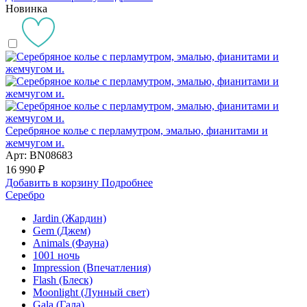
Новинка
Серебряное колье с перламутром, эмалью, фианитами и
жемчугом и.
Арт: BN08683
16 990 ₽
Добавить в корзину
Подробнее
Серебро
Jardin (Жардин)
Gem (Джем)
Animals (Фауна)
1001 ночь
Impression (Впечатления)
Flash (Блеск)
Moonlight (Лунный свет)
Gala (Гала)