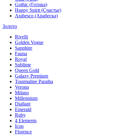
Gothic (Готика)
Happy Spirit (Счастье)
Arabesco (Арабеска)
Золото
Rivelli
Golden Vogue
Sapphire
Fauna
Royal
Sublime
Queen Gold
Galaxy Premium
Tourmaline Paraiba
Verona
Milano
Millennium
Diallant
Emerald
Ruby
4 Elements
Icon
Florence