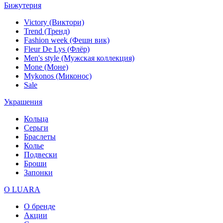
Бижутерия
Victory (Виктори)
Trend (Тренд)
Fashion week (Фешн вик)
Fleur De Lys (Флёр)
Men's style (Мужская коллекция)
Mone (Моне)
Mykonos (Миконос)
Sale
Украшения
Кольца
Серьги
Браслеты
Колье
Подвески
Броши
Запонки
О LUARA
О бренде
Акции