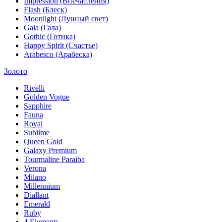
Impression (Впечатления)
Flash (Блеск)
Moonlight (Лунный свет)
Gala (Гала)
Gothic (Готика)
Happy Spirit (Счастье)
Arabesco (Арабеска)
Золото
Rivelli
Golden Vogue
Sapphire
Fauna
Royal
Sublime
Queen Gold
Galaxy Premium
Tourmaline Paraiba
Verona
Milano
Millennium
Diallant
Emerald
Ruby
4 Elements