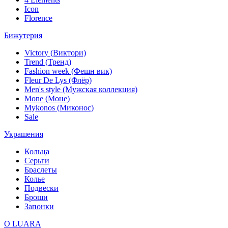
Icon
Florence
Бижутерия
Victory (Виктори)
Trend (Тренд)
Fashion week (Фешн вик)
Fleur De Lys (Флёр)
Men's style (Мужская коллекция)
Mone (Моне)
Mykonos (Миконос)
Sale
Украшения
Кольца
Серьги
Браслеты
Колье
Подвески
Броши
Запонки
О LUARA