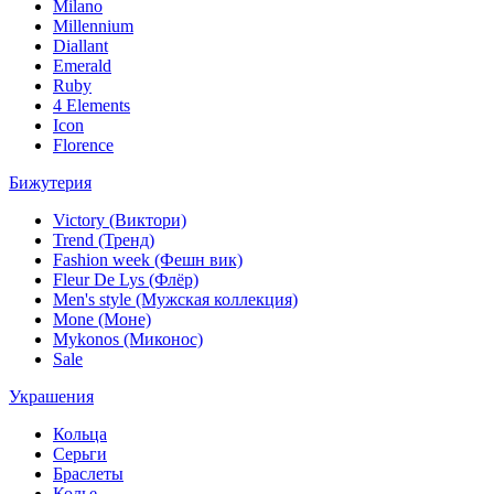
Milano
Millennium
Diallant
Emerald
Ruby
4 Elements
Icon
Florence
Бижутерия
Victory (Виктори)
Trend (Тренд)
Fashion week (Фешн вик)
Fleur De Lys (Флёр)
Men's style (Мужская коллекция)
Mone (Моне)
Mykonos (Миконос)
Sale
Украшения
Кольца
Серьги
Браслеты
Колье