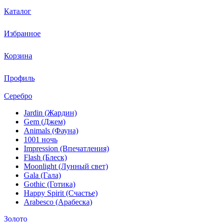
Каталог
Избранное
Корзина
Профиль
Серебро
Jardin (Жардин)
Gem (Джем)
Animals (Фауна)
1001 ночь
Impression (Впечатления)
Flash (Блеск)
Moonlight (Лунный свет)
Gala (Гала)
Gothic (Готика)
Happy Spirit (Счастье)
Arabesco (Арабеска)
Золото