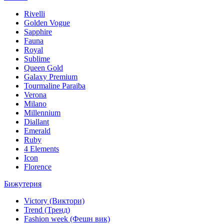
Rivelli
Golden Vogue
Sapphire
Fauna
Royal
Sublime
Queen Gold
Galaxy Premium
Tourmaline Paraiba
Verona
Milano
Millennium
Diallant
Emerald
Ruby
4 Elements
Icon
Florence
Бижутерия
Victory (Виктори)
Trend (Тренд)
Fashion week (Фешн вик)