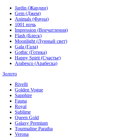
Jardin (Жардин)
Gem (Джем)
Animals (Фауна)
1001 ночь
Impression (Впечатления)
Flash (Блеск)
Moonlight (Лунный свет)
Gala (Гала)
Gothic (Готика)
Happy Spirit (Счастье)
Arabesco (Арабеска)
Золото
Rivelli
Golden Vogue
Sapphire
Fauna
Royal
Sublime
Queen Gold
Galaxy Premium
Tourmaline Paraiba
Verona