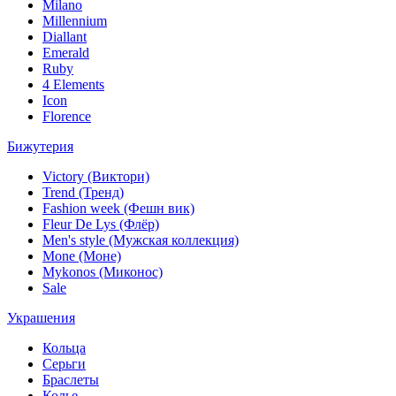
Milano
Millennium
Diallant
Emerald
Ruby
4 Elements
Icon
Florence
Бижутерия
Victory (Виктори)
Trend (Тренд)
Fashion week (Фешн вик)
Fleur De Lys (Флёр)
Men's style (Мужская коллекция)
Mone (Моне)
Mykonos (Миконос)
Sale
Украшения
Кольца
Серьги
Браслеты
Колье