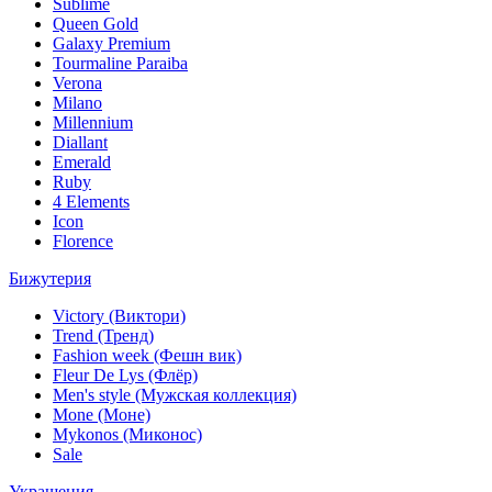
Sublime
Queen Gold
Galaxy Premium
Tourmaline Paraiba
Verona
Milano
Millennium
Diallant
Emerald
Ruby
4 Elements
Icon
Florence
Бижутерия
Victory (Виктори)
Trend (Тренд)
Fashion week (Фешн вик)
Fleur De Lys (Флёр)
Men's style (Мужская коллекция)
Mone (Моне)
Mykonos (Миконос)
Sale
Украшения