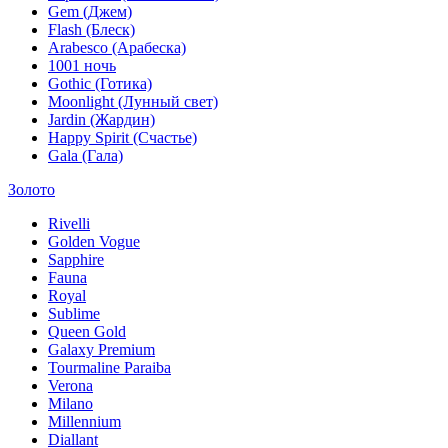
Gem (Джем)
Flash (Блеск)
Arabesco (Арабеска)
1001 ночь
Gothic (Готика)
Moonlight (Лунный свет)
Jardin (Жардин)
Happy Spirit (Счастье)
Gala (Гала)
Золото
Rivelli
Golden Vogue
Sapphire
Fauna
Royal
Sublime
Queen Gold
Galaxy Premium
Tourmaline Paraiba
Verona
Milano
Millennium
Diallant