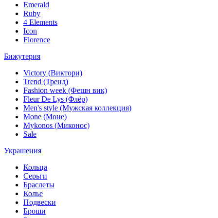
Emerald
Ruby
4 Elements
Icon
Florence
Бижутерия
Victory (Виктори)
Trend (Тренд)
Fashion week (Фешн вик)
Fleur De Lys (Флёр)
Men's style (Мужская коллекция)
Mone (Моне)
Mykonos (Миконос)
Sale
Украшения
Кольца
Серьги
Браслеты
Колье
Подвески
Броши