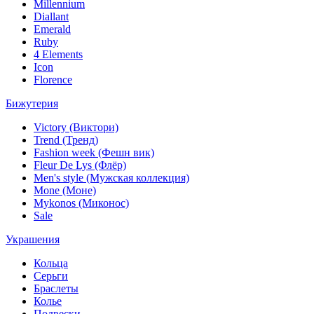
Millennium
Diallant
Emerald
Ruby
4 Elements
Icon
Florence
Бижутерия
Victory (Виктори)
Trend (Тренд)
Fashion week (Фешн вик)
Fleur De Lys (Флёр)
Men's style (Мужская коллекция)
Mone (Моне)
Mykonos (Миконос)
Sale
Украшения
Кольца
Серьги
Браслеты
Колье
Подвески