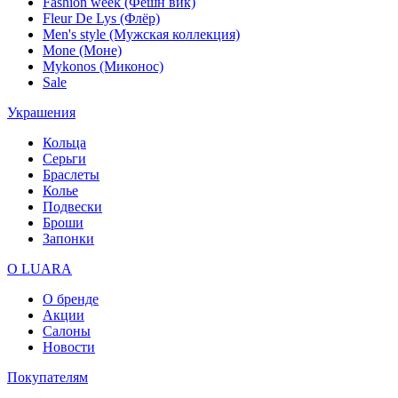
Fashion week (Фешн вик)
Fleur De Lys (Флёр)
Men's style (Мужская коллекция)
Mone (Моне)
Mykonos (Миконос)
Sale
Украшения
Кольца
Серьги
Браслеты
Колье
Подвески
Броши
Запонки
О LUARA
О бренде
Акции
Салоны
Новости
Покупателям