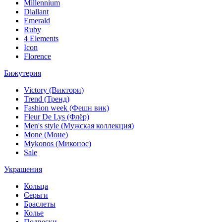
Millennium
Diallant
Emerald
Ruby
4 Elements
Icon
Florence
Бижутерия
Victory (Виктори)
Trend (Тренд)
Fashion week (Фешн вик)
Fleur De Lys (Флёр)
Men's style (Мужская коллекция)
Mone (Моне)
Mykonos (Миконос)
Sale
Украшения
Кольца
Серьги
Браслеты
Колье
Подвески