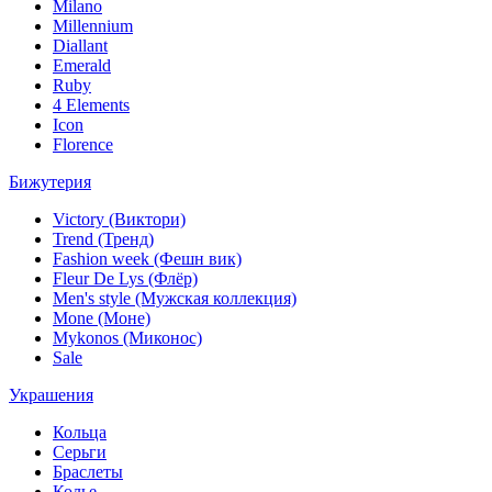
Milano
Millennium
Diallant
Emerald
Ruby
4 Elements
Icon
Florence
Бижутерия
Victory (Виктори)
Trend (Тренд)
Fashion week (Фешн вик)
Fleur De Lys (Флёр)
Men's style (Мужская коллекция)
Mone (Моне)
Mykonos (Миконос)
Sale
Украшения
Кольца
Серьги
Браслеты
Колье