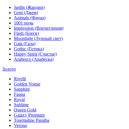
Jardin (Жардин)
Gem (Джем)
Animals (Фауна)
1001 ночь
Impression (Впечатления)
Flash (Блеск)
Moonlight (Лунный свет)
Gala (Гала)
Gothic (Готика)
Happy Spirit (Счастье)
Arabesco (Арабеска)
Золото
Rivelli
Golden Vogue
Sapphire
Fauna
Royal
Sublime
Queen Gold
Galaxy Premium
Tourmaline Paraiba
Verona