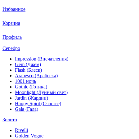
Избранное
Корзина
Профиль
Серебро
Impression (Впечатления)
Gem (Джем)
Flash (Блеск)
Arabesco (Арабеска)
1001 ночь
Gothic (Готика)
Moonlight (Лунный свет)
Jardin (Жардин)
Happy Spirit (Счастье)
Gala (Гала)
Золото
Rivelli
Golden Vogue