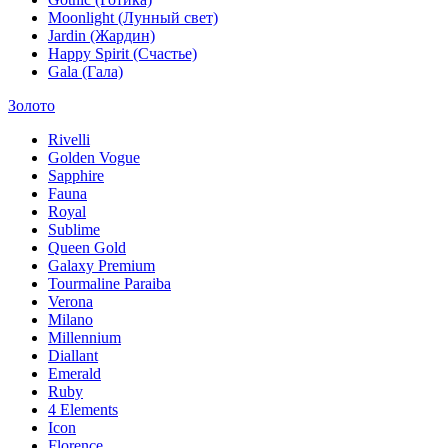
Moonlight (Лунный свет)
Jardin (Жардин)
Happy Spirit (Счастье)
Gala (Гала)
Золото
Rivelli
Golden Vogue
Sapphire
Fauna
Royal
Sublime
Queen Gold
Galaxy Premium
Tourmaline Paraiba
Verona
Milano
Millennium
Diallant
Emerald
Ruby
4 Elements
Icon
Florence