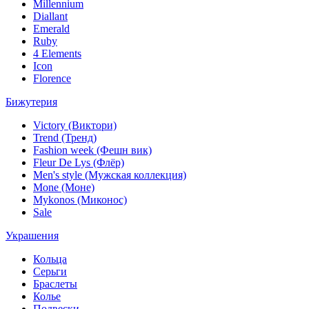
Millennium
Diallant
Emerald
Ruby
4 Elements
Icon
Florence
Бижутерия
Victory (Виктори)
Trend (Тренд)
Fashion week (Фешн вик)
Fleur De Lys (Флёр)
Men's style (Мужская коллекция)
Mone (Моне)
Mykonos (Миконос)
Sale
Украшения
Кольца
Серьги
Браслеты
Колье
Подвески