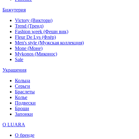
Бижутерия
Victory (Виктори)
Trend (Тренд)
Fashion week (Фешн вик)
Fleur De Lys (Флёр)
Men's style (Мужская коллекция)
Mone (Моне)
Mykonos (Миконос)
Sale
Украшения
Кольца
Серьги
Браслеты
Колье
Подвески
Броши
Запонки
О LUARA
О бренде