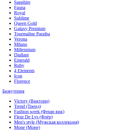
Sapphire
Fauna
Royal
Sublime
Queen Gold
Galaxy Premium
Tourmaline Paraiba
Verona
Milano
Millennium
Diallant
Emerald
Ruby
4 Elements
Icon
Florence
Бижутерия
Victory (Виктори)
Trend (Тренд)
Fashion week (Фешн вик)
Fleur De Lys (Флёр)
Men's style (Мужская коллекция)
Mone (Моне)