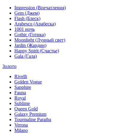
Impression (Впечатления)
Gem (Джем)
Flash (Блеск)
Arabesco (Арабеска)
1001 ночь
Gothic (Готика)
Moonlight (Лунный свет)
Jardin (Жардин)
Happy Spirit (Счастье)
Gala (Гала)
Золото
Rivelli
Golden Vogue
Sapphire
Fauna
Royal
Sublime
Queen Gold
Galaxy Premium
Tourmaline Paraiba
Verona
Milano