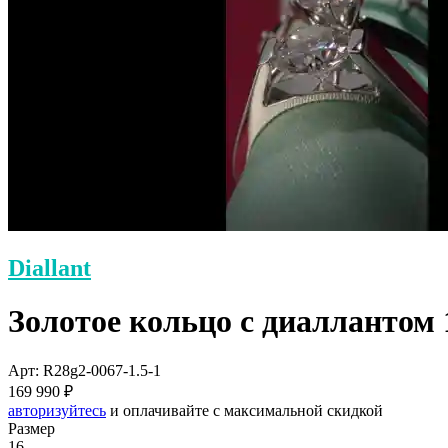
Diallant
Золотое кольцо с диаллантом 
Арт: R28g2-0067-1.5-1
169 990 ₽
авторизуйтесь
и оплачивайте с максимальной скидкой
Размер
16