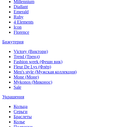
Millennium
Diallant
Emerald
Ruby
4 Elements
Icon
Florence
Бижутерия
Victory (Виктори)
Trend (Тренд)
Fashion week (Фешн вик)
Fleur De Lys (Флёр)
Men's style (Мужская коллекция)
Mone (Моне)
Mykonos (Миконос)
Sale
Украшения
Кольца
Серьги
Браслеты
Колье
Подвески