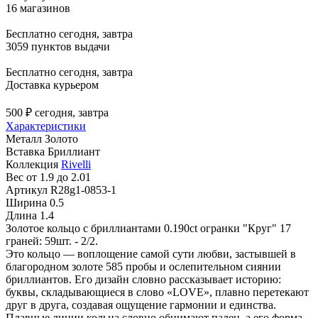
16 магазинов
Бесплатно
сегодня, завтра
3059 пунктов выдачи
Бесплатно
сегодня, завтра
Доставка курьером
500 ₽
сегодня, завтра
Характеристики
Металл
Золото
Вставка
Бриллиант
Коллекция
Rivelli
Вес
от 1.9 до 2.01
Артикул
R28g1-0853-1
Ширина
0.5
Длина
1.4
Золотое кольцо с бриллиантами 0.190ct огранки "Круг" 17
граней: 59шт. - 2/2.
Это кольцо — воплощение самой сути любви, застывшей в
благородном золоте 585 пробы и ослепительном сиянии
бриллиантов. Его дизайн словно рассказывает историю:
буквы, складывающиеся в слово «LOVE», плавно перетекают
друг в друга, создавая ощущение гармонии и единства.
Плавные линии кольца словно обнимают палец, а его форма