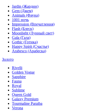
Jardin (Жардин)
Gem (Джем)
Animals (Фауна)
1001 ночь
Impression (Впечатления)
Flash (Блеск)
Moonlight (Лунный свет)
Gala (Гала)
Gothic (Готика)
Happy Spirit (Счастье)
Arabesco (Арабеска)
Золото
Rivelli
Golden Vogue
Sapphire
Fauna
Royal
Sublime
Queen Gold
Galaxy Premium
Tourmaline Paraiba
Verona