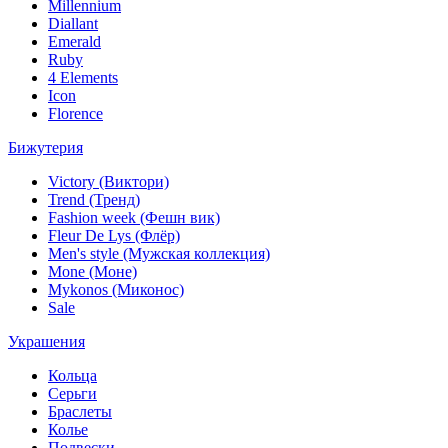
Millennium
Diallant
Emerald
Ruby
4 Elements
Icon
Florence
Бижутерия
Victory (Виктори)
Trend (Тренд)
Fashion week (Фешн вик)
Fleur De Lys (Флёр)
Men's style (Мужская коллекция)
Mone (Моне)
Mykonos (Миконос)
Sale
Украшения
Кольца
Серьги
Браслеты
Колье
Подвески