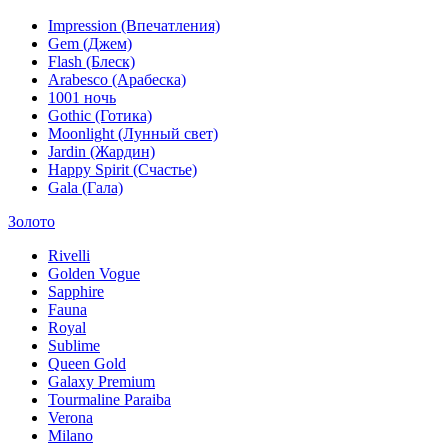
Impression (Впечатления)
Gem (Джем)
Flash (Блеск)
Arabesco (Арабеска)
1001 ночь
Gothic (Готика)
Moonlight (Лунный свет)
Jardin (Жардин)
Happy Spirit (Счастье)
Gala (Гала)
Золото
Rivelli
Golden Vogue
Sapphire
Fauna
Royal
Sublime
Queen Gold
Galaxy Premium
Tourmaline Paraiba
Verona
Milano