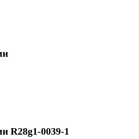
ми
ми R28g1-0039-1