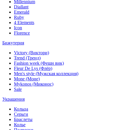
Millennium
Diallant
Emerald
Ruby
4 Elements
Icon
Florence
Бижутерия
Victory (Виктори)
Trend (Тренд)
Fashion week (Фешн вик)
Fleur De Lys (Флёр)
Men's style (Мужская коллекция)
Mone (Моне)
Mykonos (Миконос)
Sale
Украшения
Кольца
Серьги
Браслеты
Колье
Подвески