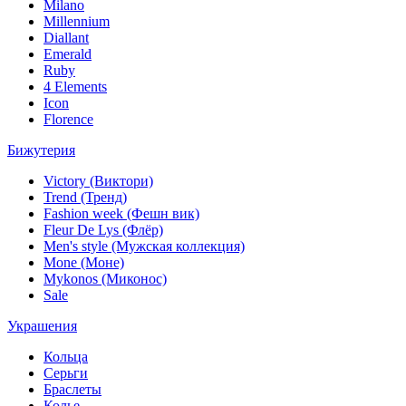
Milano
Millennium
Diallant
Emerald
Ruby
4 Elements
Icon
Florence
Бижутерия
Victory (Виктори)
Trend (Тренд)
Fashion week (Фешн вик)
Fleur De Lys (Флёр)
Men's style (Мужская коллекция)
Mone (Моне)
Mykonos (Миконос)
Sale
Украшения
Кольца
Серьги
Браслеты
Колье