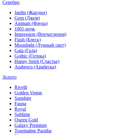
Серебро
Jardin (Жардин)
Gem (Джем)
Animals (Фауна)
1001 ночь
Impression (Впечатления)
Flash (Блеск)
Moonlight (Лунный свет)
Gala (Гала)
Gothic (Готика)
Happy Spirit (Счастье)
Arabesco (Арабеска)
Золото
Rivelli
Golden Vogue
Sapphire
Fauna
Royal
Sublime
Queen Gold
Galaxy Premium
Tourmaline Paraiba