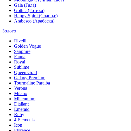
Gala (Гала)
Gothic (Готика)
Happy Spirit (Счастье)
Arabesco (Арабеска)
Золото
Rivelli
Golden Vogue
Sapphire
Fauna
Royal
Sublime
Queen Gold
Galaxy Premium
Tourmaline Paraiba
Verona
Milano
Millennium
Diallant
Emerald
Ruby
4 Elements
Icon
Florence