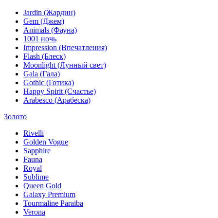
Jardin (Жардин)
Gem (Джем)
Animals (Фауна)
1001 ночь
Impression (Впечатления)
Flash (Блеск)
Moonlight (Лунный свет)
Gala (Гала)
Gothic (Готика)
Happy Spirit (Счастье)
Arabesco (Арабеска)
Золото
Rivelli
Golden Vogue
Sapphire
Fauna
Royal
Sublime
Queen Gold
Galaxy Premium
Tourmaline Paraiba
Verona