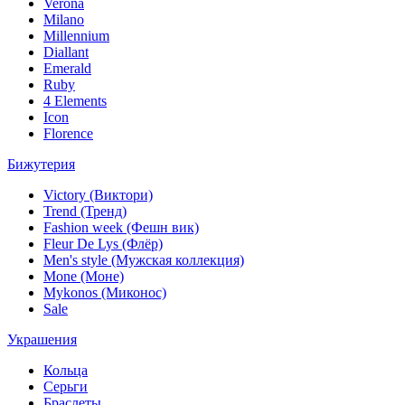
Verona
Milano
Millennium
Diallant
Emerald
Ruby
4 Elements
Icon
Florence
Бижутерия
Victory (Виктори)
Trend (Тренд)
Fashion week (Фешн вик)
Fleur De Lys (Флёр)
Men's style (Мужская коллекция)
Mone (Моне)
Mykonos (Миконос)
Sale
Украшения
Кольца
Серьги
Браслеты