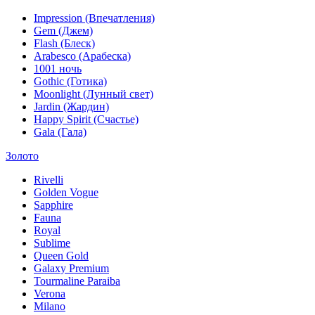
Impression (Впечатления)
Gem (Джем)
Flash (Блеск)
Arabesco (Арабеска)
1001 ночь
Gothic (Готика)
Moonlight (Лунный свет)
Jardin (Жардин)
Happy Spirit (Счастье)
Gala (Гала)
Золото
Rivelli
Golden Vogue
Sapphire
Fauna
Royal
Sublime
Queen Gold
Galaxy Premium
Tourmaline Paraiba
Verona
Milano