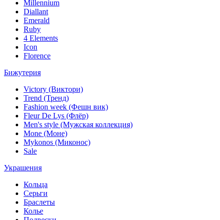
Millennium
Diallant
Emerald
Ruby
4 Elements
Icon
Florence
Бижутерия
Victory (Виктори)
Trend (Тренд)
Fashion week (Фешн вик)
Fleur De Lys (Флёр)
Men's style (Мужская коллекция)
Mone (Моне)
Mykonos (Миконос)
Sale
Украшения
Кольца
Серьги
Браслеты
Колье
Подвески