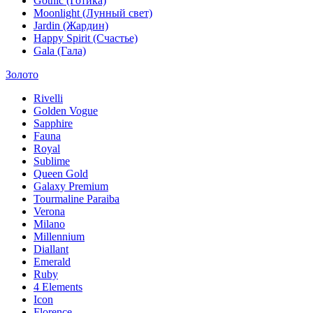
Gothic (Готика)
Moonlight (Лунный свет)
Jardin (Жардин)
Happy Spirit (Счастье)
Gala (Гала)
Золото
Rivelli
Golden Vogue
Sapphire
Fauna
Royal
Sublime
Queen Gold
Galaxy Premium
Tourmaline Paraiba
Verona
Milano
Millennium
Diallant
Emerald
Ruby
4 Elements
Icon
Florence