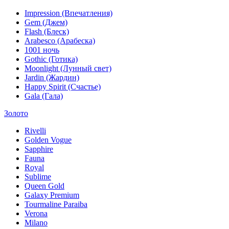
Impression (Впечатления)
Gem (Джем)
Flash (Блеск)
Arabesco (Арабеска)
1001 ночь
Gothic (Готика)
Moonlight (Лунный свет)
Jardin (Жардин)
Happy Spirit (Счастье)
Gala (Гала)
Золото
Rivelli
Golden Vogue
Sapphire
Fauna
Royal
Sublime
Queen Gold
Galaxy Premium
Tourmaline Paraiba
Verona
Milano