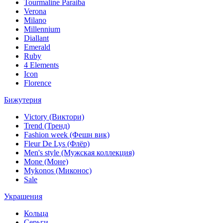
Tourmaline Paraiba
Verona
Milano
Millennium
Diallant
Emerald
Ruby
4 Elements
Icon
Florence
Бижутерия
Victory (Виктори)
Trend (Тренд)
Fashion week (Фешн вик)
Fleur De Lys (Флёр)
Men's style (Мужская коллекция)
Mone (Моне)
Mykonos (Миконос)
Sale
Украшения
Кольца
Серьги