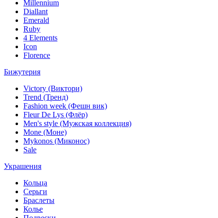
Millennium
Diallant
Emerald
Ruby
4 Elements
Icon
Florence
Бижутерия
Victory (Виктори)
Trend (Тренд)
Fashion week (Фешн вик)
Fleur De Lys (Флёр)
Men's style (Мужская коллекция)
Mone (Моне)
Mykonos (Миконос)
Sale
Украшения
Кольца
Серьги
Браслеты
Колье
Подвески