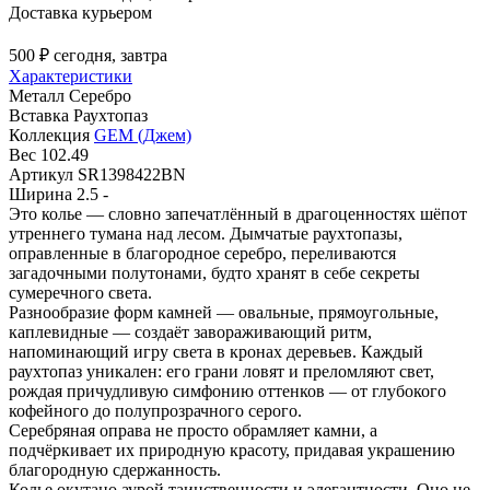
Доставка курьером
500 ₽
сегодня, завтра
Характеристики
Металл
Серебро
Вставка
Раухтопаз
Коллекция
GEM (Джем)
Вес
102.49
Артикул
SR1398422BN
Ширина
2.5 -
Это колье — словно запечатлённый в драгоценностях шёпот
утреннего тумана над лесом. Дымчатые раухтопазы,
оправленные в благородное серебро, переливаются
загадочными полутонами, будто хранят в себе секреты
сумеречного света.
Разнообразие форм камней — овальные, прямоугольные,
каплевидные — создаёт завораживающий ритм,
напоминающий игру света в кронах деревьев. Каждый
раухтопаз уникален: его грани ловят и преломляют свет,
рождая причудливую симфонию оттенков — от глубокого
кофейного до полупрозрачного серого.
Серебряная оправа не просто обрамляет камни, а
подчёркивает их природную красоту, придавая украшению
благородную сдержанность.
Колье окутано аурой таинственности и элегантности. Оно не