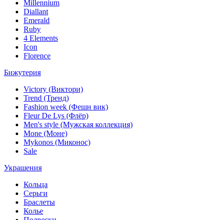
Millennium
Diallant
Emerald
Ruby
4 Elements
Icon
Florence
Бижутерия
Victory (Виктори)
Trend (Тренд)
Fashion week (Фешн вик)
Fleur De Lys (Флёр)
Men's style (Мужская коллекция)
Mone (Моне)
Mykonos (Миконос)
Sale
Украшения
Кольца
Серьги
Браслеты
Колье
Подвески