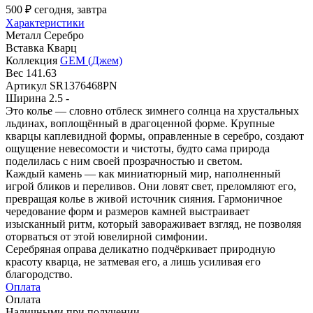
500 ₽
сегодня, завтра
Характеристики
Металл
Серебро
Вставка
Кварц
Коллекция
GEM (Джем)
Вес
141.63
Артикул
SR1376468PN
Ширина
2.5 -
Это колье — словно отблеск зимнего солнца на хрустальных
льдинах, воплощённый в драгоценной форме. Крупные
кварцы каплевидной формы, оправленные в серебро, создают
ощущение невесомости и чистоты, будто сама природа
поделилась с ним своей прозрачностью и светом.
Каждый камень — как миниатюрный мир, наполненный
игрой бликов и переливов. Они ловят свет, преломляют его,
превращая колье в живой источник сияния. Гармоничное
чередование форм и размеров камней выстраивает
изысканный ритм, который завораживает взгляд, не позволяя
оторваться от этой ювелирной симфонии.
Серебряная оправа деликатно подчёркивает природную
красоту кварца, не затмевая его, а лишь усиливая его
благородство.
Оплата
Оплата
Наличными при получении