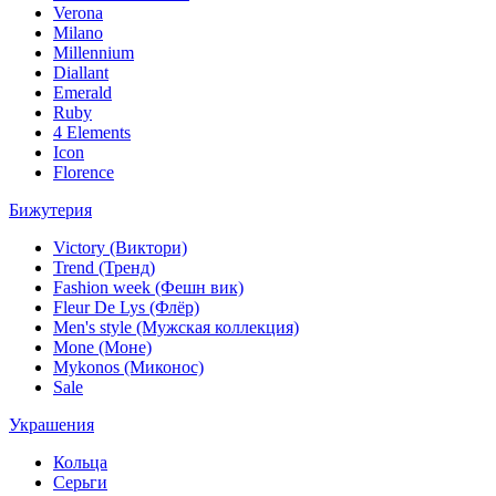
Verona
Milano
Millennium
Diallant
Emerald
Ruby
4 Elements
Icon
Florence
Бижутерия
Victory (Виктори)
Trend (Тренд)
Fashion week (Фешн вик)
Fleur De Lys (Флёр)
Men's style (Мужская коллекция)
Mone (Моне)
Mykonos (Миконос)
Sale
Украшения
Кольца
Серьги