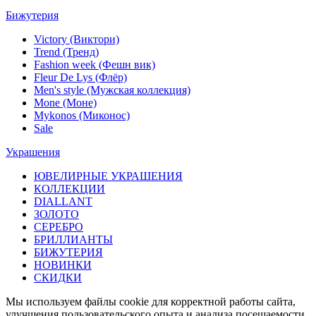
Бижутерия
Victory (Виктори)
Trend (Тренд)
Fashion week (Фешн вик)
Fleur De Lys (Флёр)
Men's style (Мужская коллекция)
Mone (Моне)
Mykonos (Миконос)
Sale
Украшения
ЮВЕЛИРНЫЕ УКРАШЕНИЯ
КОЛЛЕКЦИИ
DIALLANT
ЗОЛОТО
СЕРЕБРО
БРИЛЛИАНТЫ
БИЖУТЕРИЯ
НОВИНКИ
СКИДКИ
Мы используем файлы cookie для корректной работы сайта,
улучшения пользовательского опыта и анализа посещаемости.