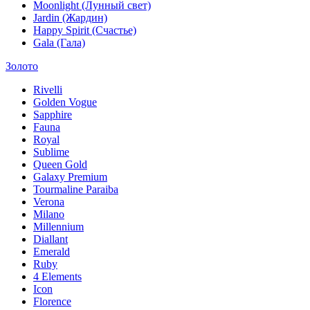
Moonlight (Лунный свет)
Jardin (Жардин)
Happy Spirit (Счастье)
Gala (Гала)
Золото
Rivelli
Golden Vogue
Sapphire
Fauna
Royal
Sublime
Queen Gold
Galaxy Premium
Tourmaline Paraiba
Verona
Milano
Millennium
Diallant
Emerald
Ruby
4 Elements
Icon
Florence