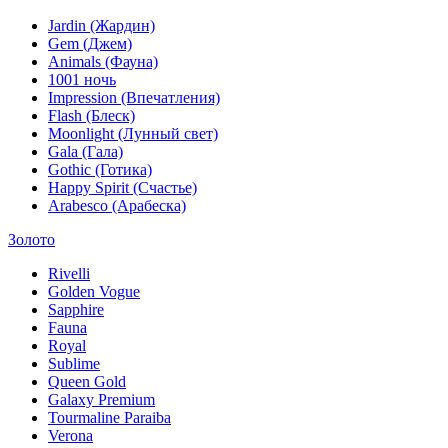
Jardin (Жардин)
Gem (Джем)
Animals (Фауна)
1001 ночь
Impression (Впечатления)
Flash (Блеск)
Moonlight (Лунный свет)
Gala (Гала)
Gothic (Готика)
Happy Spirit (Счастье)
Arabesco (Арабеска)
Золото
Rivelli
Golden Vogue
Sapphire
Fauna
Royal
Sublime
Queen Gold
Galaxy Premium
Tourmaline Paraiba
Verona