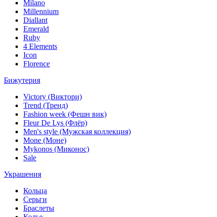
Milano
Millennium
Diallant
Emerald
Ruby
4 Elements
Icon
Florence
Бижутерия
Victory (Виктори)
Trend (Тренд)
Fashion week (Фешн вик)
Fleur De Lys (Флёр)
Men's style (Мужская коллекция)
Mone (Моне)
Mykonos (Миконос)
Sale
Украшения
Кольца
Серьги
Браслеты
Колье