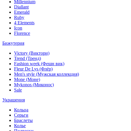
Millennium
Diallant
Emerald
Ruby
4 Elements
Icon
Florence
Бижутерия
Victory (Виктори)
Trend (Тренд)
Fashion week (Фешн вик)
Fleur De Lys (Флёр)
Men's style (Мужская коллекция)
Mone (Моне)
Mykonos (Миконос)
Sale
Украшения
Кольца
Серьги
Браслеты
Колье
Подвески