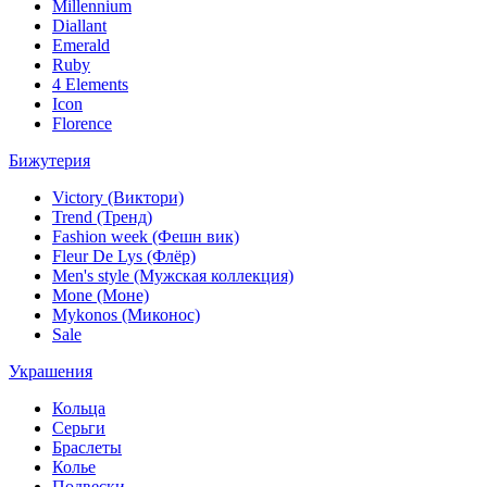
Millennium
Diallant
Emerald
Ruby
4 Elements
Icon
Florence
Бижутерия
Victory (Виктори)
Trend (Тренд)
Fashion week (Фешн вик)
Fleur De Lys (Флёр)
Men's style (Мужская коллекция)
Mone (Моне)
Mykonos (Миконос)
Sale
Украшения
Кольца
Серьги
Браслеты
Колье
Подвески