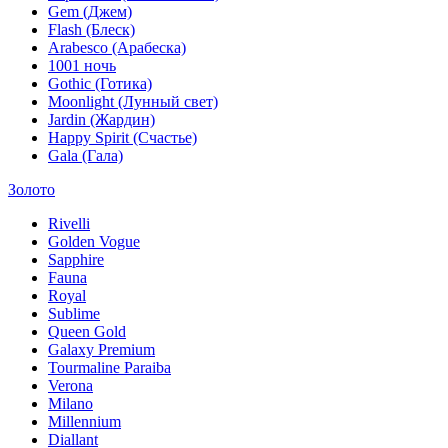
Gem (Джем)
Flash (Блеск)
Arabesco (Арабеска)
1001 ночь
Gothic (Готика)
Moonlight (Лунный свет)
Jardin (Жардин)
Happy Spirit (Счастье)
Gala (Гала)
Золото
Rivelli
Golden Vogue
Sapphire
Fauna
Royal
Sublime
Queen Gold
Galaxy Premium
Tourmaline Paraiba
Verona
Milano
Millennium
Diallant