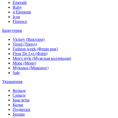
Emerald
Ruby
4 Elements
Icon
Florence
Бижутерия
Victory (Виктори)
Trend (Тренд)
Fashion week (Фешн вик)
Fleur De Lys (Флёр)
Men's style (Мужская коллекция)
Mone (Моне)
Mykonos (Миконос)
Sale
Украшения
Кольца
Серьги
Браслеты
Колье
Подвески
Броши