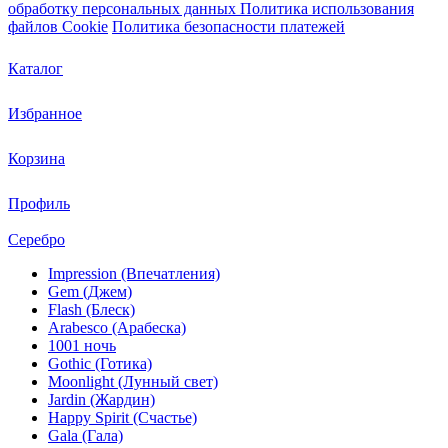
обработку персональных данных
Политика использования
файлов Cookie
Политика безопасности платежей
Каталог
Избранное
Корзина
Профиль
Серебро
Impression (Впечатления)
Gem (Джем)
Flash (Блеск)
Arabesco (Арабеска)
1001 ночь
Gothic (Готика)
Moonlight (Лунный свет)
Jardin (Жардин)
Happy Spirit (Счастье)
Gala (Гала)