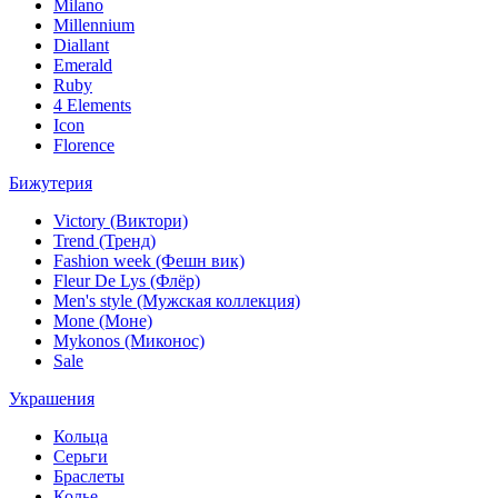
Milano
Millennium
Diallant
Emerald
Ruby
4 Elements
Icon
Florence
Бижутерия
Victory (Виктори)
Trend (Тренд)
Fashion week (Фешн вик)
Fleur De Lys (Флёр)
Men's style (Мужская коллекция)
Mone (Моне)
Mykonos (Миконос)
Sale
Украшения
Кольца
Серьги
Браслеты
Колье