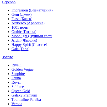
Серебро
Impression (Впечатления)
Gem (Джем)
Flash (Блеск)
Arabesco (Арабеска)
1001 ночь
Gothic (Готика)
Moonlight (Лунный свет)
Jardin (Жардин)
Happy Spirit (Счастье)
Gala (Гала)
Золото
Rivelli
Golden Vogue
Sapphire
Fauna
Royal
Sublime
Queen Gold
Galaxy Premium
Tourmaline Paraiba
Verona