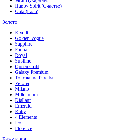
Jardin (Жардин)
Happy Spirit (Счастье)
Gala (Гала)
Золото
Rivelli
Golden Vogue
Sapphire
Fauna
Royal
Sublime
Queen Gold
Galaxy Premium
Tourmaline Paraiba
Verona
Milano
Millennium
Diallant
Emerald
Ruby
4 Elements
Icon
Florence
Бижутерия