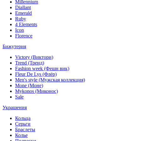
Millennium
Diallant
Emerald
Ruby
4 Elements
Icon
Florence
Бижутерия
Victory (Виктори)
Trend (Тренд)
Fashion week (Фешн вик)
Fleur De Lys (Флёр)
Men's style (Мужская коллекция)
Mone (Моне)
Mykonos (Миконос)
Sale
Украшения
Кольца
Серьги
Браслеты
Колье
Подвески