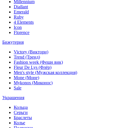
Millennium
Diallant
Emerald
Ruby
4 Elements
Icon
Florence
Бижутерия
Victory (Виктори)
Trend (Тренд)
Fashion week (Фешн вик)
Fleur De Lys (Флёр)
Men's style (Мужская коллекция)
Mone (Моне)
Mykonos (Миконос)
Sale
Украшения
Кольца
Серьги
Браслеты
Колье
Подвески