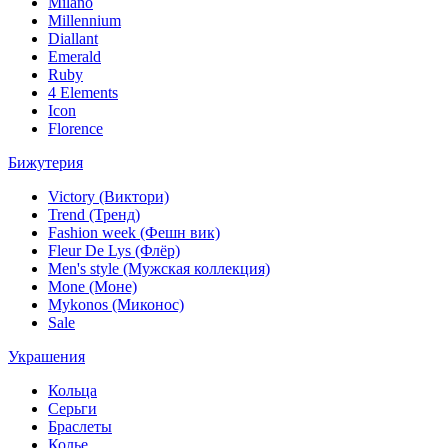
Milano
Millennium
Diallant
Emerald
Ruby
4 Elements
Icon
Florence
Бижутерия
Victory (Виктори)
Trend (Тренд)
Fashion week (Фешн вик)
Fleur De Lys (Флёр)
Men's style (Мужская коллекция)
Mone (Моне)
Mykonos (Миконос)
Sale
Украшения
Кольца
Серьги
Браслеты
Колье