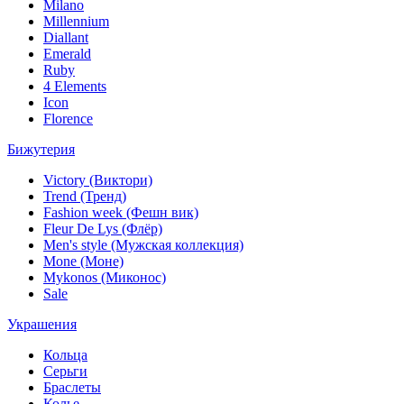
Milano
Millennium
Diallant
Emerald
Ruby
4 Elements
Icon
Florence
Бижутерия
Victory (Виктори)
Trend (Тренд)
Fashion week (Фешн вик)
Fleur De Lys (Флёр)
Men's style (Мужская коллекция)
Mone (Моне)
Mykonos (Миконос)
Sale
Украшения
Кольца
Серьги
Браслеты
Колье