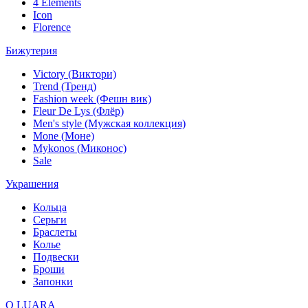
4 Elements
Icon
Florence
Бижутерия
Victory (Виктори)
Trend (Тренд)
Fashion week (Фешн вик)
Fleur De Lys (Флёр)
Men's style (Мужская коллекция)
Mone (Моне)
Mykonos (Миконос)
Sale
Украшения
Кольца
Серьги
Браслеты
Колье
Подвески
Броши
Запонки
О LUARA