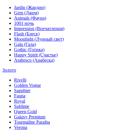
Jardin (Жардин)
Gem (Джем)
Animals (Фауна)
1001 ночь
Impression (Впечатления)
Flash (Блеск)
Moonlight (Лунный свет)
Gala (Гала)
Gothic (Готика)
Happy Spirit (Счастье)
Arabesco (Арабеска)
Золото
Rivelli
Golden Vogue
Sapphire
Fauna
Royal
Sublime
Queen Gold
Galaxy Premium
Tourmaline Paraiba
Verona