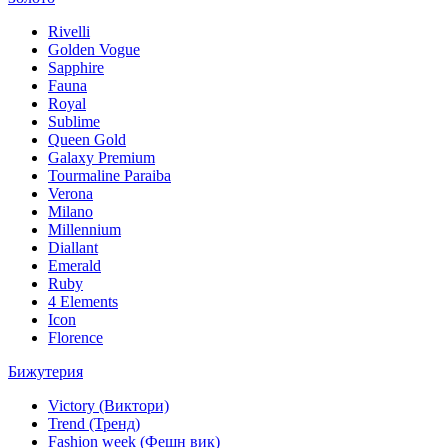
Rivelli
Golden Vogue
Sapphire
Fauna
Royal
Sublime
Queen Gold
Galaxy Premium
Tourmaline Paraiba
Verona
Milano
Millennium
Diallant
Emerald
Ruby
4 Elements
Icon
Florence
Бижутерия
Victory (Виктори)
Trend (Тренд)
Fashion week (Фешн вик)