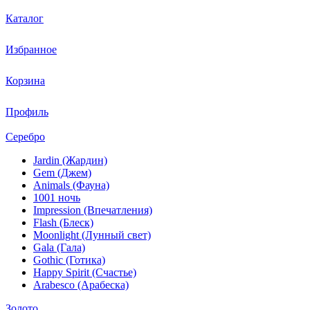
Каталог
Избранное
Корзина
Профиль
Серебро
Jardin (Жардин)
Gem (Джем)
Animals (Фауна)
1001 ночь
Impression (Впечатления)
Flash (Блеск)
Moonlight (Лунный свет)
Gala (Гала)
Gothic (Готика)
Happy Spirit (Счастье)
Arabesco (Арабеска)
Золото