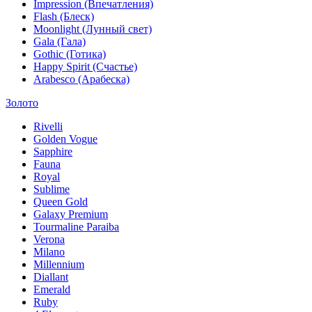
Impression (Впечатления)
Flash (Блеск)
Moonlight (Лунный свет)
Gala (Гала)
Gothic (Готика)
Happy Spirit (Счастье)
Arabesco (Арабеска)
Золото
Rivelli
Golden Vogue
Sapphire
Fauna
Royal
Sublime
Queen Gold
Galaxy Premium
Tourmaline Paraiba
Verona
Milano
Millennium
Diallant
Emerald
Ruby