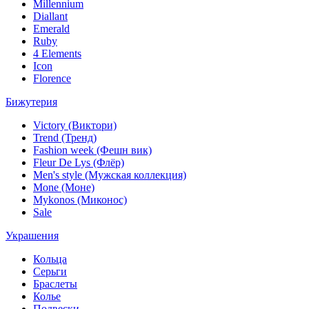
Millennium
Diallant
Emerald
Ruby
4 Elements
Icon
Florence
Бижутерия
Victory (Виктори)
Trend (Тренд)
Fashion week (Фешн вик)
Fleur De Lys (Флёр)
Men's style (Мужская коллекция)
Mone (Моне)
Mykonos (Миконос)
Sale
Украшения
Кольца
Серьги
Браслеты
Колье
Подвески