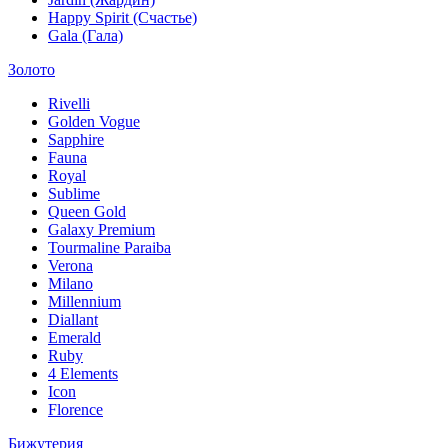
Happy Spirit (Счастье)
Gala (Гала)
Золото
Rivelli
Golden Vogue
Sapphire
Fauna
Royal
Sublime
Queen Gold
Galaxy Premium
Tourmaline Paraiba
Verona
Milano
Millennium
Diallant
Emerald
Ruby
4 Elements
Icon
Florence
Бижутерия