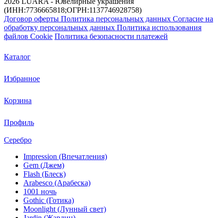
2026 LUARA - Ювелирные украшения
(ИНН:7736665818;ОГРН:1137746928758)
Договор оферты
Политика персональных данных
Согласие на
обработку персональных данных
Политика использования
файлов Cookie
Политика безопасности платежей
Каталог
Избранное
Корзина
Профиль
Серебро
Impression (Впечатления)
Gem (Джем)
Flash (Блеск)
Arabesco (Арабеска)
1001 ночь
Gothic (Готика)
Moonlight (Лунный свет)
Jardin (Жардин)