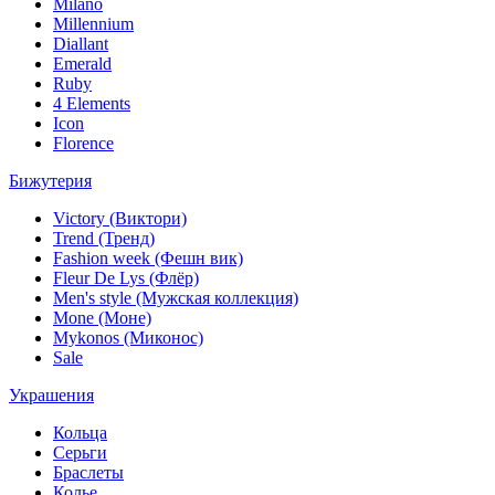
Milano
Millennium
Diallant
Emerald
Ruby
4 Elements
Icon
Florence
Бижутерия
Victory (Виктори)
Trend (Тренд)
Fashion week (Фешн вик)
Fleur De Lys (Флёр)
Men's style (Мужская коллекция)
Mone (Моне)
Mykonos (Миконос)
Sale
Украшения
Кольца
Серьги
Браслеты
Колье