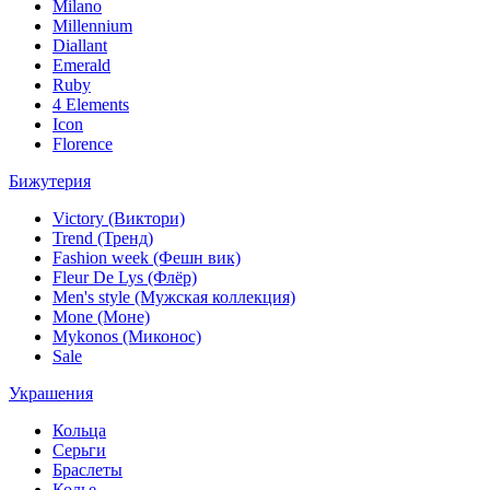
Milano
Millennium
Diallant
Emerald
Ruby
4 Elements
Icon
Florence
Бижутерия
Victory (Виктори)
Trend (Тренд)
Fashion week (Фешн вик)
Fleur De Lys (Флёр)
Men's style (Мужская коллекция)
Mone (Моне)
Mykonos (Миконос)
Sale
Украшения
Кольца
Серьги
Браслеты
Колье