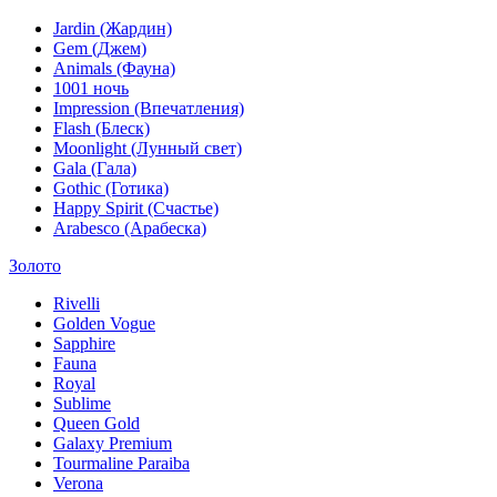
Jardin (Жардин)
Gem (Джем)
Animals (Фауна)
1001 ночь
Impression (Впечатления)
Flash (Блеск)
Moonlight (Лунный свет)
Gala (Гала)
Gothic (Готика)
Happy Spirit (Счастье)
Arabesco (Арабеска)
Золото
Rivelli
Golden Vogue
Sapphire
Fauna
Royal
Sublime
Queen Gold
Galaxy Premium
Tourmaline Paraiba
Verona