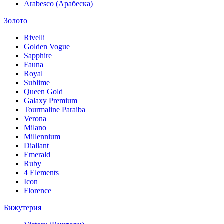
Arabesco (Арабеска)
Золото
Rivelli
Golden Vogue
Sapphire
Fauna
Royal
Sublime
Queen Gold
Galaxy Premium
Tourmaline Paraiba
Verona
Milano
Millennium
Diallant
Emerald
Ruby
4 Elements
Icon
Florence
Бижутерия