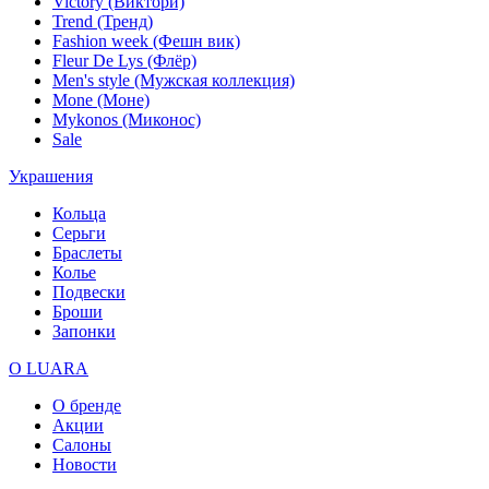
Victory (Виктори)
Trend (Тренд)
Fashion week (Фешн вик)
Fleur De Lys (Флёр)
Men's style (Мужская коллекция)
Mone (Моне)
Mykonos (Миконос)
Sale
Украшения
Кольца
Серьги
Браслеты
Колье
Подвески
Броши
Запонки
О LUARA
О бренде
Акции
Салоны
Новости