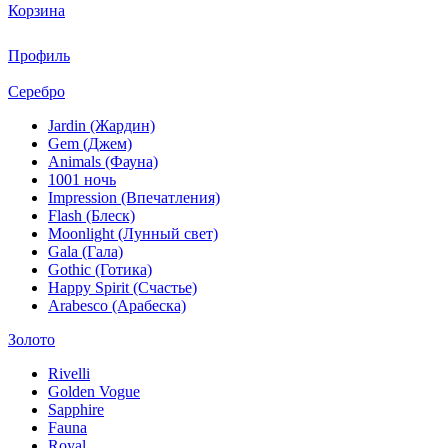
Корзина
Профиль
Серебро
Jardin (Жардин)
Gem (Джем)
Animals (Фауна)
1001 ночь
Impression (Впечатления)
Flash (Блеск)
Moonlight (Лунный свет)
Gala (Гала)
Gothic (Готика)
Happy Spirit (Счастье)
Arabesco (Арабеска)
Золото
Rivelli
Golden Vogue
Sapphire
Fauna
Royal