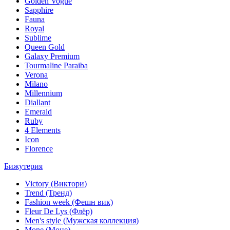
Golden Vogue
Sapphire
Fauna
Royal
Sublime
Queen Gold
Galaxy Premium
Tourmaline Paraiba
Verona
Milano
Millennium
Diallant
Emerald
Ruby
4 Elements
Icon
Florence
Бижутерия
Victory (Виктори)
Trend (Тренд)
Fashion week (Фешн вик)
Fleur De Lys (Флёр)
Men's style (Мужская коллекция)
Mone (Моне)