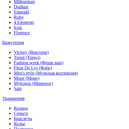
Millennium
Diallant
Emerald
Ruby
4 Elements
Icon
Florence
Бижутерия
Victory (Виктори)
Trend (Тренд)
Fashion week (Фешн вик)
Fleur De Lys (Флёр)
Men's style (Мужская коллекция)
Mone (Моне)
Mykonos (Миконос)
Sale
Украшения
Кольца
Серьги
Браслеты
Колье
Подвески