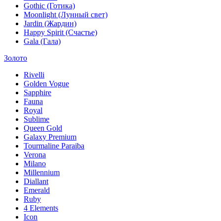
Gothic (Готика)
Moonlight (Лунный свет)
Jardin (Жардин)
Happy Spirit (Счастье)
Gala (Гала)
Золото
Rivelli
Golden Vogue
Sapphire
Fauna
Royal
Sublime
Queen Gold
Galaxy Premium
Tourmaline Paraiba
Verona
Milano
Millennium
Diallant
Emerald
Ruby
4 Elements
Icon