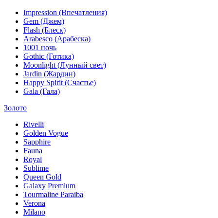
Impression (Впечатления)
Gem (Джем)
Flash (Блеск)
Arabesco (Арабеска)
1001 ночь
Gothic (Готика)
Moonlight (Лунный свет)
Jardin (Жардин)
Happy Spirit (Счастье)
Gala (Гала)
Золото
Rivelli
Golden Vogue
Sapphire
Fauna
Royal
Sublime
Queen Gold
Galaxy Premium
Tourmaline Paraiba
Verona
Milano