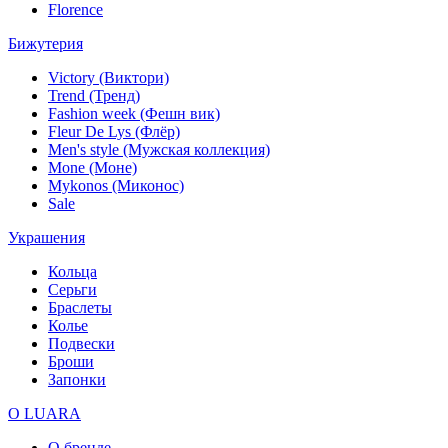
Florence
Бижутерия
Victory (Виктори)
Trend (Тренд)
Fashion week (Фешн вик)
Fleur De Lys (Флёр)
Men's style (Мужская коллекция)
Mone (Моне)
Mykonos (Миконос)
Sale
Украшения
Кольца
Серьги
Браслеты
Колье
Подвески
Броши
Запонки
О LUARA
О бренде