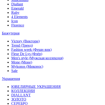
Diallant
Emerald
Ruby
4 Elements
Icon
Florence
Бижутерия
Victory (Виктори)
Trend (Тренд)
Fashion week (Фешн вик)
Fleur De Lys (Флёр)
Men's style (Мужская коллекция)
Mone (Моне)
Mykonos (Миконос)
Sale
Украшения
ЮВЕЛИРНЫЕ УКРАШЕНИЯ
КОЛЛЕКЦИИ
DIALLANT
ЗОЛОТО
СЕРЕБРО