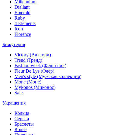
Millennium
Diallant
Emerald
Ruby
4 Elements
Icon
Florence
Бижутерия
Victory (Виктори)
Trend (Тренд)
Fashion week (Фешн вик)
Fleur De Lys (Флёр)
Men's style (Мужская коллекция)
Mone (Моне)
Mykonos (Миконос)
Sale
Украшения
Кольца
Серьги
Браслеты
Колье
Подвески