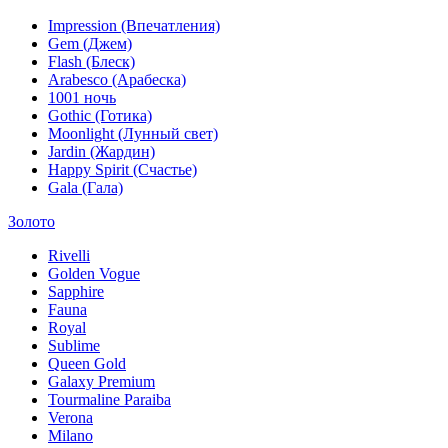
Impression (Впечатления)
Gem (Джем)
Flash (Блеск)
Arabesco (Арабеска)
1001 ночь
Gothic (Готика)
Moonlight (Лунный свет)
Jardin (Жардин)
Happy Spirit (Счастье)
Gala (Гала)
Золото
Rivelli
Golden Vogue
Sapphire
Fauna
Royal
Sublime
Queen Gold
Galaxy Premium
Tourmaline Paraiba
Verona
Milano