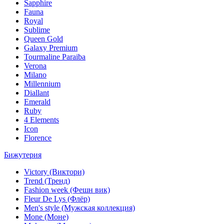
Sapphire
Fauna
Royal
Sublime
Queen Gold
Galaxy Premium
Tourmaline Paraiba
Verona
Milano
Millennium
Diallant
Emerald
Ruby
4 Elements
Icon
Florence
Бижутерия
Victory (Виктори)
Trend (Тренд)
Fashion week (Фешн вик)
Fleur De Lys (Флёр)
Men's style (Мужская коллекция)
Mone (Моне)