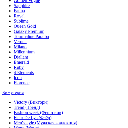
Golden Vogue
Sapphire
Fauna
Royal
Sublime
Queen Gold
Galaxy Premium
Tourmaline Paraiba
Verona
Milano
Millennium
Diallant
Emerald
Ruby
4 Elements
Icon
Florence
Бижутерия
Victory (Виктори)
Trend (Тренд)
Fashion week (Фешн вик)
Fleur De Lys (Флёр)
Men's style (Мужская коллекция)
Mone (Моне)