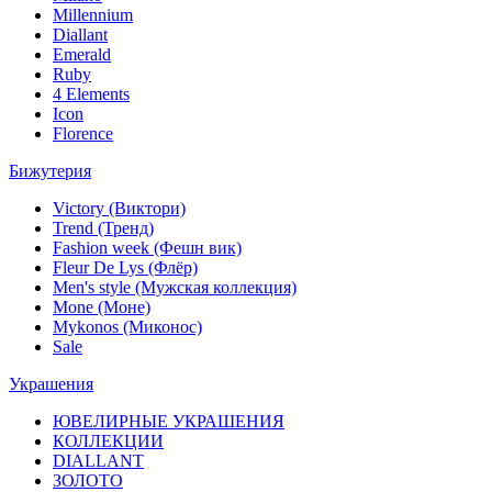
Millennium
Diallant
Emerald
Ruby
4 Elements
Icon
Florence
Бижутерия
Victory (Виктори)
Trend (Тренд)
Fashion week (Фешн вик)
Fleur De Lys (Флёр)
Men's style (Мужская коллекция)
Mone (Моне)
Mykonos (Миконос)
Sale
Украшения
ЮВЕЛИРНЫЕ УКРАШЕНИЯ
КОЛЛЕКЦИИ
DIALLANT
ЗОЛОТО