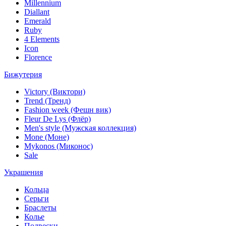
Millennium
Diallant
Emerald
Ruby
4 Elements
Icon
Florence
Бижутерия
Victory (Виктори)
Trend (Тренд)
Fashion week (Фешн вик)
Fleur De Lys (Флёр)
Men's style (Мужская коллекция)
Mone (Моне)
Mykonos (Миконос)
Sale
Украшения
Кольца
Серьги
Браслеты
Колье
Подвески