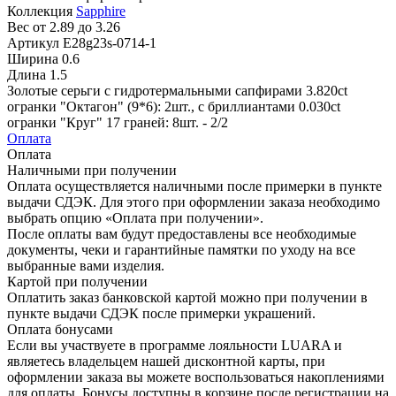
Коллекция
Sapphire
Вес
от 2.89 до 3.26
Артикул
E28g23s-0714-1
Ширина
0.6
Длина
1.5
Золотые серьги с гидротермальными сапфирами 3.820ct
огранки "Октагон" (9*6): 2шт., с бриллиантами 0.030ct
огранки "Круг" 17 граней: 8шт. - 2/2
Оплата
Оплата
Наличными при получении
Оплата осуществляется наличными после примерки в пункте
выдачи СДЭК. Для этого при оформлении заказа необходимо
выбрать опцию «Оплата при получении».
После оплаты вам будут предоставлены все необходимые
документы, чеки и гарантийные памятки по уходу на все
выбранные вами изделия.
Картой при получении
Оплатить заказ банковской картой можно при получении в
пункте выдачи СДЭК после примерки украшений.
Оплата бонусами
Если вы участвуете в программе лояльности LUARA и
являетесь владельцем нашей дисконтной карты, при
оформлении заказа вы можете воспользоваться накоплениями
для оплаты. Бонусы доступны в корзине после регистрации на