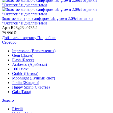
Золотое кольцо с сапфиром lab-grown 2.09ct огранки
"Октагон" и диаллантами
Арт: R28g23s-0735-1
79 990 ₽
Добавить в корзину
Подробнее
Серебро
Impression (Впечатления)
Gem (Джем)
Flash (Блеск)
Arabesco (Арабеска)
1001 ночь
Gothic (Готика)
Moonlight (Лунный свет)
Jardin (Жардин)
Happy Spirit (Счастье)
Gala (Гала)
Золото
Rivelli