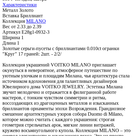
Характеристики
Металл
Золото
Вставка
Бриллиант
Коллекция
MILANO
Вес
от 2.33 до 2.39
Артикул
E28g1-0932-3
Ширина
1
Длина
1
Золотые серьги-пусеты с бриллиантами 0.010ct огранки
"Круг" 17 граней: 2шт. - 2/2/
Коллекция украшений VOITKO MILANO приглашает
окунуться в невероятное, атмосферное путешествие по
уютным улочкам и площадям Милана, чья архитектура стала
источником вдохновения для талантливых дизайнеров
Ювелирного дома VOITKO JEWELRY. Эстетика Милана
звучит мелодично и отражается в филигранной работе
мастеров, с тонким чувством симметрии и ритма,
воссоздающих из драгоценных металлов и изысканных
бриллиантов орнаменты эпохи Возрождения. Грандиозное
смешение архитектурных узоров собора Duomo di Milano,
которое можно считать с каждого украшения: строгая
геометрия стрельчатых арок, мягкие линии витражей,
кружево восьмиугольного купола. Коллекция MILANO – это
символ элегантности и изысканного вкуса. Это не просто