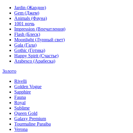
Jardin (Жардин)
Gem (Джем)
Animals (Фауна)
1001 ночь
Impression (Впечатления)
Flash (Блеск)
Moonlight (Лунный свет)
Gala (Гала)
Gothic (Готика)
Happy Spirit (Счастье)
Arabesco (Арабеска)
Золото
Rivelli
Golden Vogue
Sapphire
Fauna
Royal
Sublime
Queen Gold
Galaxy Premium
Tourmaline Paraiba
Verona