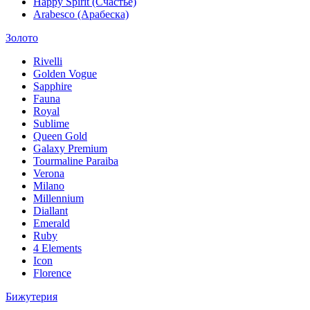
Happy Spirit (Счастье)
Arabesco (Арабеска)
Золото
Rivelli
Golden Vogue
Sapphire
Fauna
Royal
Sublime
Queen Gold
Galaxy Premium
Tourmaline Paraiba
Verona
Milano
Millennium
Diallant
Emerald
Ruby
4 Elements
Icon
Florence
Бижутерия