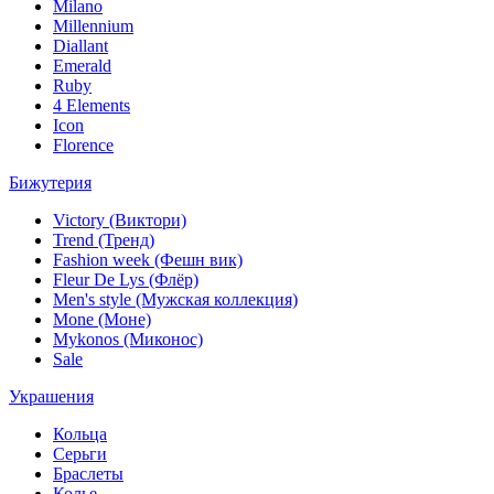
Milano
Millennium
Diallant
Emerald
Ruby
4 Elements
Icon
Florence
Бижутерия
Victory (Виктори)
Trend (Тренд)
Fashion week (Фешн вик)
Fleur De Lys (Флёр)
Men's style (Мужская коллекция)
Mone (Моне)
Mykonos (Миконос)
Sale
Украшения
Кольца
Серьги
Браслеты
Колье