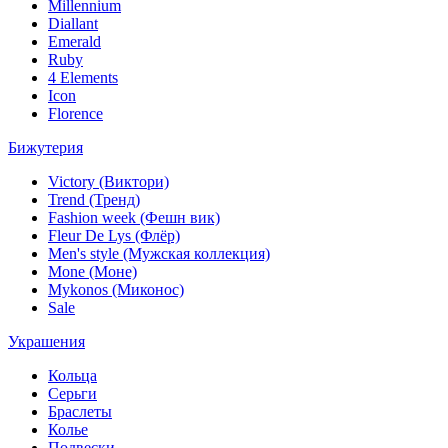
Millennium
Diallant
Emerald
Ruby
4 Elements
Icon
Florence
Бижутерия
Victory (Виктори)
Trend (Тренд)
Fashion week (Фешн вик)
Fleur De Lys (Флёр)
Men's style (Мужская коллекция)
Mone (Моне)
Mykonos (Миконос)
Sale
Украшения
Кольца
Серьги
Браслеты
Колье
Подвески