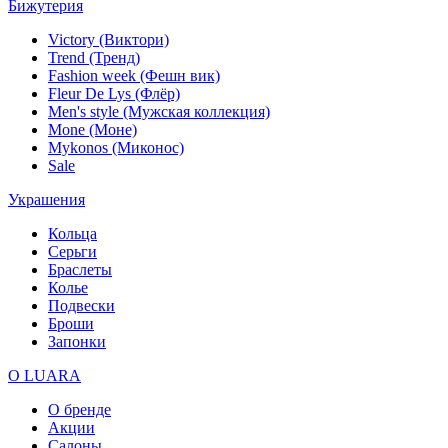
Бижутерия
Victory (Виктори)
Trend (Тренд)
Fashion week (Фешн вик)
Fleur De Lys (Флёр)
Men's style (Мужская коллекция)
Mone (Моне)
Mykonos (Миконос)
Sale
Украшения
Кольца
Серьги
Браслеты
Колье
Подвески
Броши
Запонки
О LUARA
О бренде
Акции
Салоны