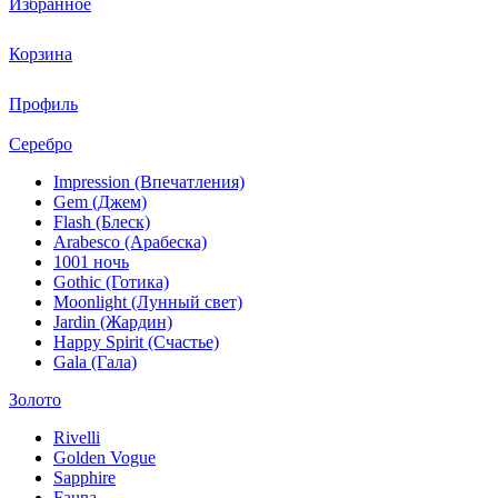
Избранное
Корзина
Профиль
Серебро
Impression (Впечатления)
Gem (Джем)
Flash (Блеск)
Arabesco (Арабеска)
1001 ночь
Gothic (Готика)
Moonlight (Лунный свет)
Jardin (Жардин)
Happy Spirit (Счастье)
Gala (Гала)
Золото
Rivelli
Golden Vogue
Sapphire
Fauna