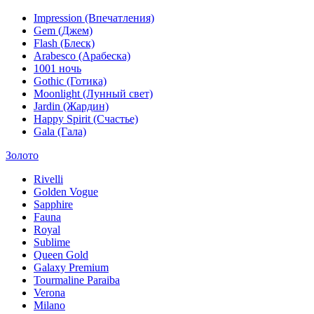
Impression (Впечатления)
Gem (Джем)
Flash (Блеск)
Arabesco (Арабеска)
1001 ночь
Gothic (Готика)
Moonlight (Лунный свет)
Jardin (Жардин)
Happy Spirit (Счастье)
Gala (Гала)
Золото
Rivelli
Golden Vogue
Sapphire
Fauna
Royal
Sublime
Queen Gold
Galaxy Premium
Tourmaline Paraiba
Verona
Milano