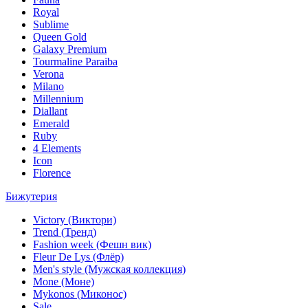
Royal
Sublime
Queen Gold
Galaxy Premium
Tourmaline Paraiba
Verona
Milano
Millennium
Diallant
Emerald
Ruby
4 Elements
Icon
Florence
Бижутерия
Victory (Виктори)
Trend (Тренд)
Fashion week (Фешн вик)
Fleur De Lys (Флёр)
Men's style (Мужская коллекция)
Mone (Моне)
Mykonos (Миконос)
Sale