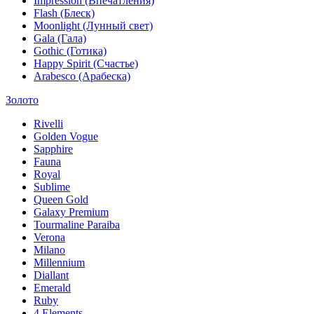
Impression (Впечатления)
Flash (Блеск)
Moonlight (Лунный свет)
Gala (Гала)
Gothic (Готика)
Happy Spirit (Счастье)
Arabesco (Арабеска)
Золото
Rivelli
Golden Vogue
Sapphire
Fauna
Royal
Sublime
Queen Gold
Galaxy Premium
Tourmaline Paraiba
Verona
Milano
Millennium
Diallant
Emerald
Ruby
4 Elements