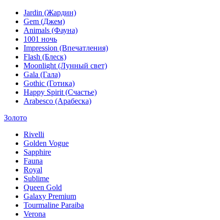
Jardin (Жардин)
Gem (Джем)
Animals (Фауна)
1001 ночь
Impression (Впечатления)
Flash (Блеск)
Moonlight (Лунный свет)
Gala (Гала)
Gothic (Готика)
Happy Spirit (Счастье)
Arabesco (Арабеска)
Золото
Rivelli
Golden Vogue
Sapphire
Fauna
Royal
Sublime
Queen Gold
Galaxy Premium
Tourmaline Paraiba
Verona