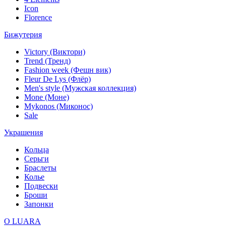
Icon
Florence
Бижутерия
Victory (Виктори)
Trend (Тренд)
Fashion week (Фешн вик)
Fleur De Lys (Флёр)
Men's style (Мужская коллекция)
Mone (Моне)
Mykonos (Миконос)
Sale
Украшения
Кольца
Серьги
Браслеты
Колье
Подвески
Броши
Запонки
О LUARA