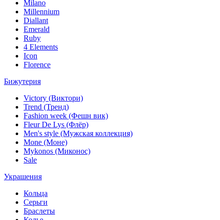
Milano
Millennium
Diallant
Emerald
Ruby
4 Elements
Icon
Florence
Бижутерия
Victory (Виктори)
Trend (Тренд)
Fashion week (Фешн вик)
Fleur De Lys (Флёр)
Men's style (Мужская коллекция)
Mone (Моне)
Mykonos (Миконос)
Sale
Украшения
Кольца
Серьги
Браслеты
Колье