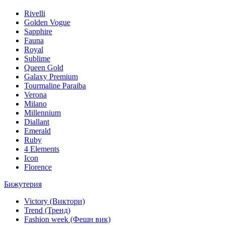
Rivelli
Golden Vogue
Sapphire
Fauna
Royal
Sublime
Queen Gold
Galaxy Premium
Tourmaline Paraiba
Verona
Milano
Millennium
Diallant
Emerald
Ruby
4 Elements
Icon
Florence
Бижутерия
Victory (Виктори)
Trend (Тренд)
Fashion week (Фешн вик)