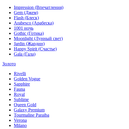
Impression (Впечатления)
Gem (Джем)
Flash (Блеск)
Arabesco (Арабеска)
1001 ночь
Gothic (Готика)
Moonlight (Лунный свет)
Jardin (Жардин)
Happy Spirit (Счастье)
Gala (Гала)
Золото
Rivelli
Golden Vogue
Sapphire
Fauna
Royal
Sublime
Queen Gold
Galaxy Premium
Tourmaline Paraiba
Verona
Milano