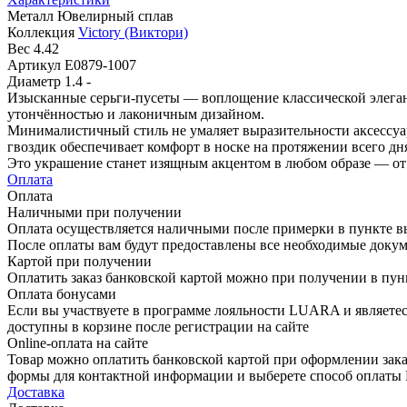
Металл
Ювелирный сплав
Коллекция
Victory (Виктори)
Вес
4.42
Артикул
E0879-1007
Диаметр
1.4 -
Изысканные серьги-пусеты — воплощение классической элеган
утончённостью и лаконичным дизайном.
Минималистичный стиль не умаляет выразительности аксессуар
гвоздик обеспечивает комфорт в носке на протяжении всего дн
Это украшение станет изящным акцентом в любом образе — от с
Оплата
Оплата
Наличными при получении
Оплата осуществляется наличными после примерки в пункте в
После оплаты вам будут предоставлены все необходимые докум
Картой при получении
Оплатить заказ банковской картой можно при получении в пу
Оплата бонусами
Если вы участвуете в программе лояльности LUARA и являетес
доступны в корзине после регистрации на сайте
Online-оплата на сайте
Товар можно оплатить банковской картой при оформлении зака
формы для контактной информации и выберете способ опла
Доставка