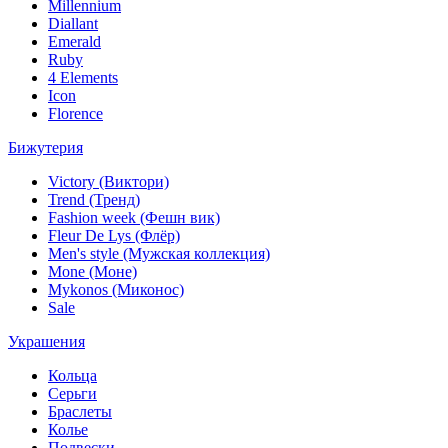
Millennium
Diallant
Emerald
Ruby
4 Elements
Icon
Florence
Бижутерия
Victory (Виктори)
Trend (Тренд)
Fashion week (Фешн вик)
Fleur De Lys (Флёр)
Men's style (Мужская коллекция)
Mone (Моне)
Mykonos (Миконос)
Sale
Украшения
Кольца
Серьги
Браслеты
Колье
Подвески