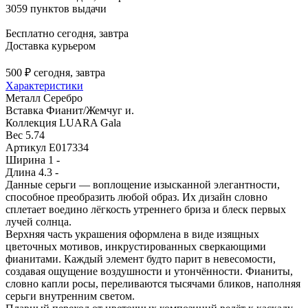
3059 пунктов выдачи
Бесплатно
сегодня, завтра
Доставка курьером
500 ₽
сегодня, завтра
Характеристики
Металл
Серебро
Вставка
Фианит/Жемчуг и.
Коллекция
LUARA Gala
Вес
5.74
Артикул
E017334
Ширина
1 -
Длина
4.3 -
Данные серьги — воплощение изысканной элегантности,
способное преобразить любой образ. Их дизайн словно
сплетает воедино лёгкость утреннего бриза и блеск первых
лучей солнца.
Верхняя часть украшения оформлена в виде изящных
цветочных мотивов, инкрустированных сверкающими
фианитами. Каждый элемент будто парит в невесомости,
создавая ощущение воздушности и утончённости. Фианиты,
словно капли росы, переливаются тысячами бликов, наполняя
серьги внутренним светом.