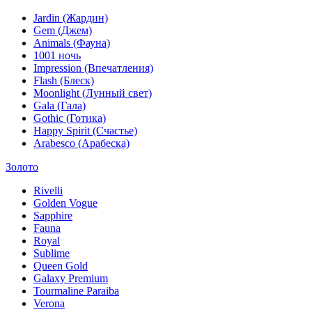
Jardin (Жардин)
Gem (Джем)
Animals (Фауна)
1001 ночь
Impression (Впечатления)
Flash (Блеск)
Moonlight (Лунный свет)
Gala (Гала)
Gothic (Готика)
Happy Spirit (Счастье)
Arabesco (Арабеска)
Золото
Rivelli
Golden Vogue
Sapphire
Fauna
Royal
Sublime
Queen Gold
Galaxy Premium
Tourmaline Paraiba
Verona