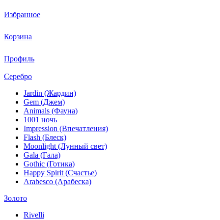
Избранное
Корзина
Профиль
Серебро
Jardin (Жардин)
Gem (Джем)
Animals (Фауна)
1001 ночь
Impression (Впечатления)
Flash (Блеск)
Moonlight (Лунный свет)
Gala (Гала)
Gothic (Готика)
Happy Spirit (Счастье)
Arabesco (Арабеска)
Золото
Rivelli