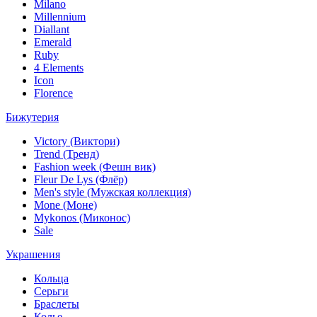
Milano
Millennium
Diallant
Emerald
Ruby
4 Elements
Icon
Florence
Бижутерия
Victory (Виктори)
Trend (Тренд)
Fashion week (Фешн вик)
Fleur De Lys (Флёр)
Men's style (Мужская коллекция)
Mone (Моне)
Mykonos (Миконос)
Sale
Украшения
Кольца
Серьги
Браслеты
Колье