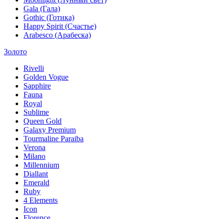
Gala (Гала)
Gothic (Готика)
Happy Spirit (Счастье)
Arabesco (Арабеска)
Золото
Rivelli
Golden Vogue
Sapphire
Fauna
Royal
Sublime
Queen Gold
Galaxy Premium
Tourmaline Paraiba
Verona
Milano
Millennium
Diallant
Emerald
Ruby
4 Elements
Icon
Florence