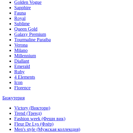
Golden Vogue
Sapphire
Fauna
Royal
Sublime
Queen Gold
Galaxy Premium
Tourmaline Paraiba
Verona
Milano
Millennium
Diallant
Emerald
Ruby
4 Elements
Icon
Florence
Бижутерия
Victory (Виктори)
Trend (Тренд)
Fashion week (Фешн вик)
Fleur De Lys (Флёр)
Men's style (Мужская коллекция)