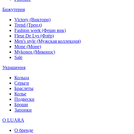
Бижутерия
Victory (Виктори)
Trend (Тренд)
Fashion week (Фешн вик)
Fleur De Lys (Флёр)
Men's style (Мужская коллекция)
Mone (Моне)
Mykonos (Миконос)
Sale
Украшения
Кольца
Серьги
Браслеты
Колье
Подвески
Броши
Запонки
О LUARA
О бренде