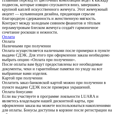
Плавный переход от цветочных композиций ведёт к каскаду
подвесок, которые изящно спускаются вниз, завершаясь
крупной каплей искусственного жемчуга. Этот жемчужный
акцент — кульминация дизайна, придающая серьгам
благородную сдержанность и женственную мягкость.
Контраст между холодным сиянием фианитов и тёплым
перламутровым блеском жемчуга создаёт гармоничное
сочетание роскоши и нежности.
Оплата
Оплата
Наличными при получении
Оплата осуществляется наличными после примерки в пункте
выдачи СДЭК. Для этого при оформлении заказа необходимо
выбрать опцию «Оплата при получении».
После оплаты вам будут предоставлены все необходимые
документы, чеки и гарантийные памятки по уходу на все
выбранные вами изделия.
Картой при получении
Оплатить заказ банковской картой можно при получении в
пункте выдачи СДЭК после примерки украшений.
Оплата бонусами
Если вы участвуете в программе лояльности LUARA и
являетесь владельцем нашей дисконтной карты, при
оформлении заказа вы можете воспользоваться накоплениями
для оплаты. Бонусы доступны в корзине после регистрации на