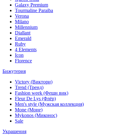
Galaxy Premium
Tourmaline Paraiba
Verona
Milano
Millennium
Diallant
Emerald
Ruby
4 Elements
Icon
Florence
Бижутерия
Victory (Виктори)
Trend (Тренд)
Fashion week (Фешн вик)
Fleur De Lys (Флёр)
Men's style (Мужская коллекция)
Mone (Моне)
Mykonos (Миконос)
Sale
Украшения