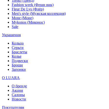
Trend (Тренд)
Fashion week (Фешн вик)
Fleur De Lys (Флёр)
Men's style (Мужская коллекция)
Mone (Моне)
Mykonos (Миконос)
Sale
Украшения
Кольца
Серьги
Браслеты
Колье
Подвески
Броши
Запонки
О LUARA
О бренде
Акции
Салоны
Новости
Покупателям