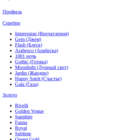
Профиль
Серебро
Impression (Впечатления)
Gem (Джем)
Flash (Блеск)
Arabesco (Арабеска)
1001 ночь
Gothic (Готика)
Moonlight (Лунный свет)
Jardin (Жардин)
Happy Spirit (Счастье)
Gala (Гала)
Золото
Rivelli
Golden Vogue
Sapphire
Fauna
Royal
Sublime
Queen Gold