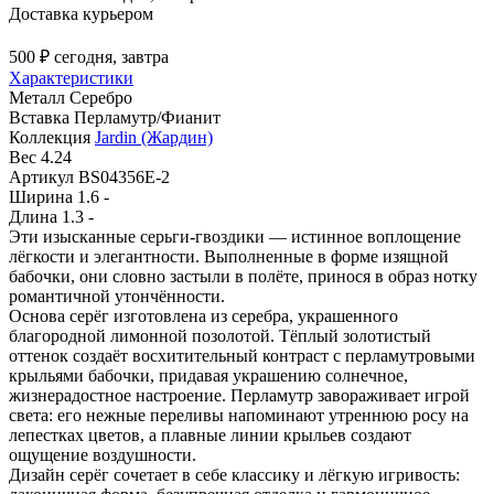
Доставка курьером
500 ₽
сегодня, завтра
Характеристики
Металл
Серебро
Вставка
Перламутр/Фианит
Коллекция
Jardin (Жардин)
Вес
4.24
Артикул
BS04356E-2
Ширина
1.6 -
Длина
1.3 -
Эти изысканные серьги-гвоздики — истинное воплощение
лёгкости и элегантности. Выполненные в форме изящной
бабочки, они словно застыли в полёте, принося в образ нотку
романтичной утончённости.
Основа серёг изготовлена из серебра, украшенного
благородной лимонной позолотой. Тёплый золотистый
оттенок создаёт восхитительный контраст с перламутровыми
крыльями бабочки, придавая украшению солнечное,
жизнерадостное настроение. Перламутр завораживает игрой
света: его нежные переливы напоминают утреннюю росу на
лепестках цветов, а плавные линии крыльев создают
ощущение воздушности.
Дизайн серёг сочетает в себе классику и лёгкую игривость: