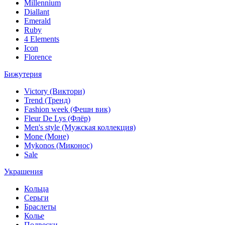
Millennium
Diallant
Emerald
Ruby
4 Elements
Icon
Florence
Бижутерия
Victory (Виктори)
Trend (Тренд)
Fashion week (Фешн вик)
Fleur De Lys (Флёр)
Men's style (Мужская коллекция)
Mone (Моне)
Mykonos (Миконос)
Sale
Украшения
Кольца
Серьги
Браслеты
Колье
Подвески