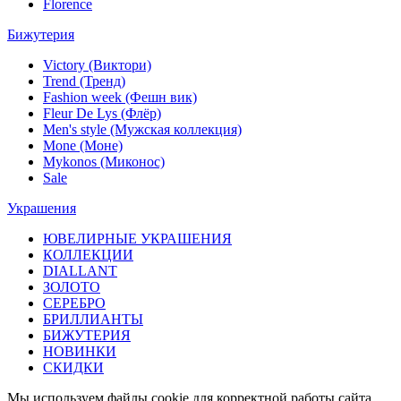
Florence
Бижутерия
Victory (Виктори)
Trend (Тренд)
Fashion week (Фешн вик)
Fleur De Lys (Флёр)
Men's style (Мужская коллекция)
Mone (Моне)
Mykonos (Миконос)
Sale
Украшения
ЮВЕЛИРНЫЕ УКРАШЕНИЯ
КОЛЛЕКЦИИ
DIALLANT
ЗОЛОТО
СЕРЕБРО
БРИЛЛИАНТЫ
БИЖУТЕРИЯ
НОВИНКИ
СКИДКИ
Мы используем файлы cookie для корректной работы сайта,