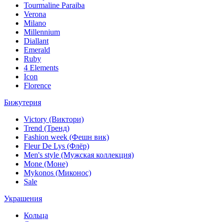
Tourmaline Paraiba
Verona
Milano
Millennium
Diallant
Emerald
Ruby
4 Elements
Icon
Florence
Бижутерия
Victory (Виктори)
Trend (Тренд)
Fashion week (Фешн вик)
Fleur De Lys (Флёр)
Men's style (Мужская коллекция)
Mone (Моне)
Mykonos (Миконос)
Sale
Украшения
Кольца