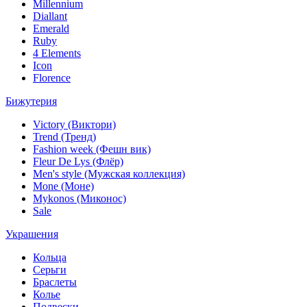
Millennium
Diallant
Emerald
Ruby
4 Elements
Icon
Florence
Бижутерия
Victory (Виктори)
Trend (Тренд)
Fashion week (Фешн вик)
Fleur De Lys (Флёр)
Men's style (Мужская коллекция)
Mone (Моне)
Mykonos (Миконос)
Sale
Украшения
Кольца
Серьги
Браслеты
Колье
Подвески