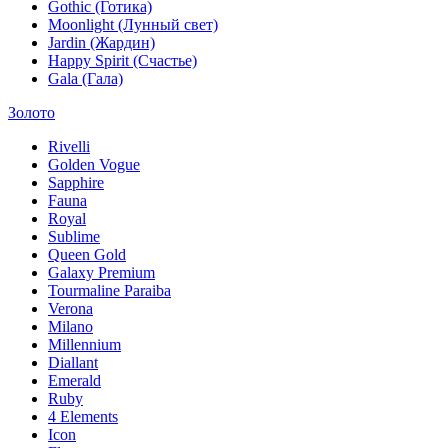
Gothic (Готика)
Moonlight (Лунный свет)
Jardin (Жардин)
Happy Spirit (Счастье)
Gala (Гала)
Золото
Rivelli
Golden Vogue
Sapphire
Fauna
Royal
Sublime
Queen Gold
Galaxy Premium
Tourmaline Paraiba
Verona
Milano
Millennium
Diallant
Emerald
Ruby
4 Elements
Icon