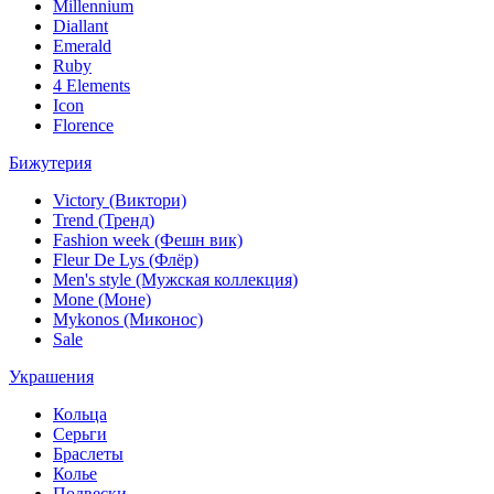
Millennium
Diallant
Emerald
Ruby
4 Elements
Icon
Florence
Бижутерия
Victory (Виктори)
Trend (Тренд)
Fashion week (Фешн вик)
Fleur De Lys (Флёр)
Men's style (Мужская коллекция)
Mone (Моне)
Mykonos (Миконос)
Sale
Украшения
Кольца
Серьги
Браслеты
Колье
Подвески