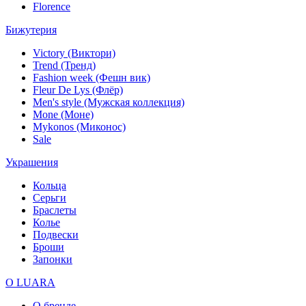
Florence
Бижутерия
Victory (Виктори)
Trend (Тренд)
Fashion week (Фешн вик)
Fleur De Lys (Флёр)
Men's style (Мужская коллекция)
Mone (Моне)
Mykonos (Миконос)
Sale
Украшения
Кольца
Серьги
Браслеты
Колье
Подвески
Броши
Запонки
О LUARA
О бренде