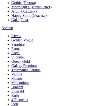
Gothic (Готика)
Moonlight (Лунный свет)
Jardin (Жардин)
Happy Spirit (Счастье)
Gala (Гала)
Золото
Rivelli
Golden Vogue
Sapphire
Fauna
Royal
Sublime
Queen Gold
Galaxy Premium
Tourmaline Paraiba
Verona
Milano
Millennium
Diallant
Emerald
Ruby
4 Elements
Icon