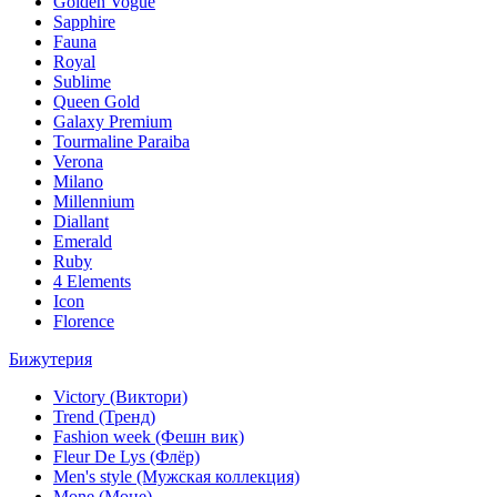
Golden Vogue
Sapphire
Fauna
Royal
Sublime
Queen Gold
Galaxy Premium
Tourmaline Paraiba
Verona
Milano
Millennium
Diallant
Emerald
Ruby
4 Elements
Icon
Florence
Бижутерия
Victory (Виктори)
Trend (Тренд)
Fashion week (Фешн вик)
Fleur De Lys (Флёр)
Men's style (Мужская коллекция)
Mone (Моне)