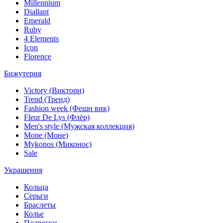
Millennium
Diallant
Emerald
Ruby
4 Elements
Icon
Florence
Бижутерия
Victory (Виктори)
Trend (Тренд)
Fashion week (Фешн вик)
Fleur De Lys (Флёр)
Men's style (Мужская коллекция)
Mone (Моне)
Mykonos (Миконос)
Sale
Украшения
Кольца
Серьги
Браслеты
Колье
Подвески