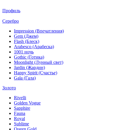
Профиль
Серебро
Impression (Впечатления)
Gem (Джем)
Flash (Блеск)
Arabesco (Арабеска)
1001 ночь
Gothic (Готика)
Moonlight (Лунный свет)
Jardin (Жардин)
Happy Spirit (Счастье)
Gala (Гала)
Золото
Rivelli
Golden Vogue
Sapphire
Fauna
Royal
Sublime
Queen Gold