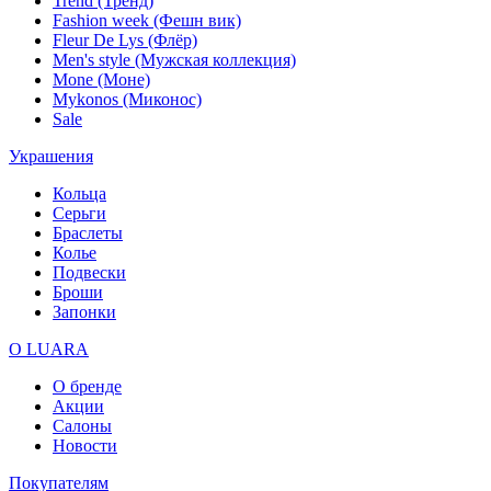
Trend (Тренд)
Fashion week (Фешн вик)
Fleur De Lys (Флёр)
Men's style (Мужская коллекция)
Mone (Моне)
Mykonos (Миконос)
Sale
Украшения
Кольца
Серьги
Браслеты
Колье
Подвески
Броши
Запонки
О LUARA
О бренде
Акции
Салоны
Новости
Покупателям