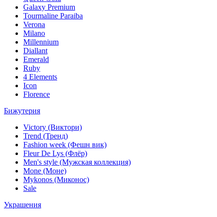
Galaxy Premium
Tourmaline Paraiba
Verona
Milano
Millennium
Diallant
Emerald
Ruby
4 Elements
Icon
Florence
Бижутерия
Victory (Виктори)
Trend (Тренд)
Fashion week (Фешн вик)
Fleur De Lys (Флёр)
Men's style (Мужская коллекция)
Mone (Моне)
Mykonos (Миконос)
Sale
Украшения