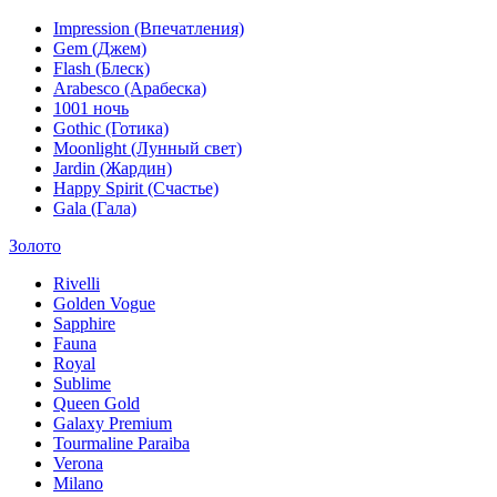
Impression (Впечатления)
Gem (Джем)
Flash (Блеск)
Arabesco (Арабеска)
1001 ночь
Gothic (Готика)
Moonlight (Лунный свет)
Jardin (Жардин)
Happy Spirit (Счастье)
Gala (Гала)
Золото
Rivelli
Golden Vogue
Sapphire
Fauna
Royal
Sublime
Queen Gold
Galaxy Premium
Tourmaline Paraiba
Verona
Milano